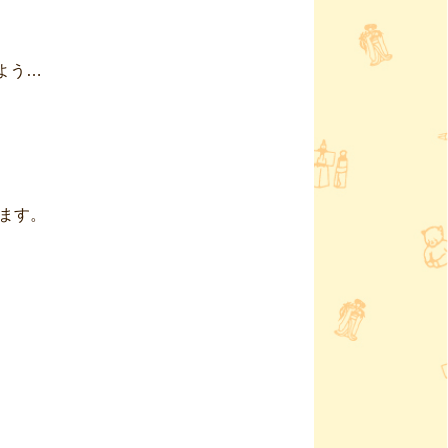
う…

ます。
