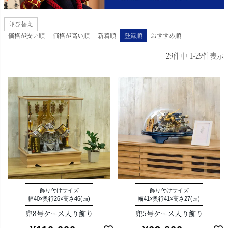
並び替え
価格が安い順
価格が高い順
新着順
登録順
おすすめ順
29
件中
1
-
29
件表示
飾り付けサイズ
飾り付けサイズ
幅40×奥行26×高さ46(㎝)
幅41×奥行41×高さ27(㎝)
兜8号ケース入り飾り
兜5号ケース入り飾り