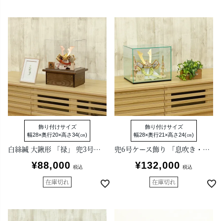
飾り付けサイズ
飾り付けサイズ
幅28×奥行20×高さ34(㎝)
幅28×奥行21×高さ24(㎝)
白絲縅 大鍬形 「禄」 兜3号アクリルケース付き収納箱飾り
兜6号ケース飾り 「息吹き・萌葱」
¥
88,000
¥
132,000
税込
税込
在庫切れ
在庫切れ