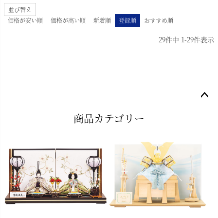
並び替え
価格が安い順
価格が高い順
新着順
登録順
おすすめ順
29
件中
1
-
29
件表示
ペー
商品カテゴリー
ジト
ップ
へ