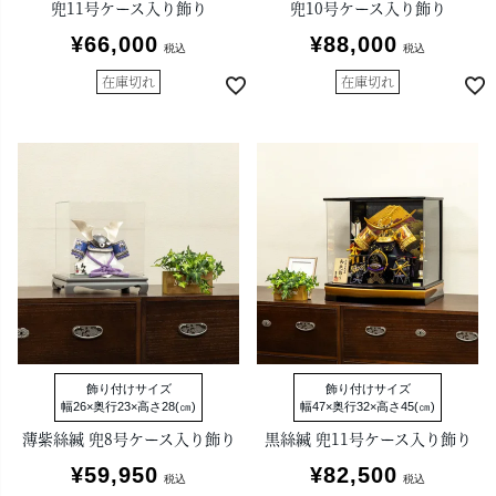
兜11号ケース入り飾り
兜10号ケース入り飾り
¥
66,000
¥
88,000
税込
税込
在庫切れ
在庫切れ
飾り付けサイズ
飾り付けサイズ
幅26×奥行23×高さ28(㎝)
幅47×奥行32×高さ45(㎝)
薄紫絲縅 兜8号ケース入り飾り
黒絲縅 兜11号ケース入り飾り
¥
59,950
¥
82,500
税込
税込