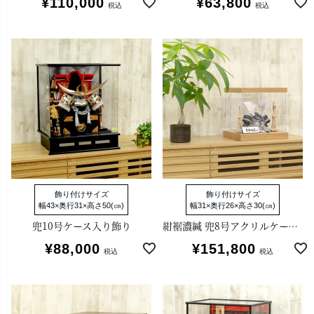
¥
110,000
¥
63,800
税込
税込
飾り付けサイズ
飾り付けサイズ
幅43×奥行31×高さ50(㎝)
幅31×奥行26×高さ30(㎝)
兜10号ケース入り飾り
紺裾濃縅 兜8号アクリルケース付き飾り
¥
88,000
¥
151,800
税込
税込