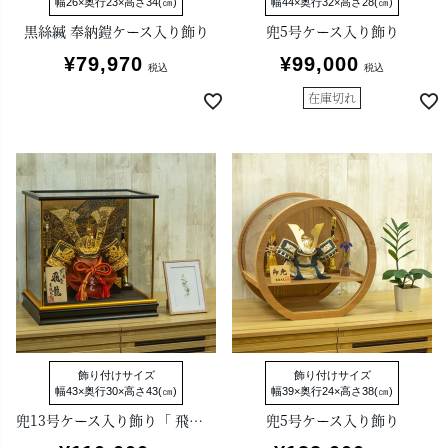
幅26×奥行23×高さ34(㎝)
幅44×奥行32×高さ28(㎝)
黒絲縅 奉納鎧ケース入り飾り
兜5号ケース入り飾り
¥
79,970
¥
99,000
税込
税込
在庫切れ
飾り付けサイズ
飾り付けサイズ
幅43×奥行30×高さ43(㎝)
幅39×奥行24×高さ38(㎝)
兜13号ケース入り飾り「 飛龍」
兜5号ケース入り飾り