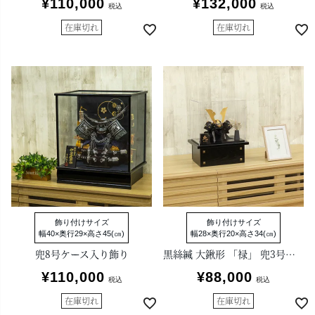
¥
110,000
¥
132,000
税込
税込
在庫切れ
在庫切れ
飾り付けサイズ
飾り付けサイズ
幅40×奥行29×高さ45(㎝)
幅28×奥行20×高さ34(㎝)
兜8号ケース入り飾り
黒絲縅 大鍬形 「禄」 兜3号アクリルケース付き収納箱飾り
¥
110,000
¥
88,000
税込
税込
在庫切れ
在庫切れ