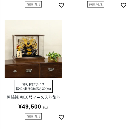
在庫切れ
在庫切れ
飾り付けサイズ
幅42×奥行28×高さ39(㎝)
黒絲縅 兜10号ケース入り飾り
¥
49,500
税込
在庫切れ