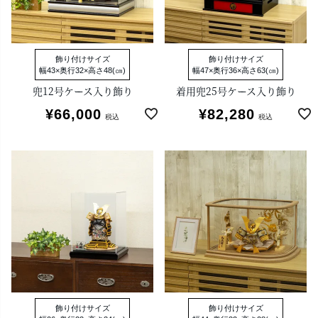
飾り付けサイズ
飾り付けサイズ
幅43×奥行32×高さ48(㎝)
幅47×奥行36×高さ63(㎝)
兜12号ケース入り飾り
着用兜25号ケース入り飾り
¥
66,000
¥
82,280
税込
税込
飾り付けサイズ
飾り付けサイズ