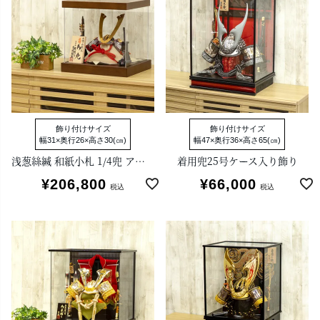
飾り付けサイズ
飾り付けサイズ
幅31×奥行26×高さ30(㎝)
幅47×奥行36×高さ65(㎝)
浅葱絲縅 和紙小札 1/4兜 アクリルケース付き飾り 小柴鑚穂作
着用兜25号ケース入り飾り
¥
206,800
¥
66,000
税込
税込