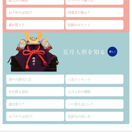
雛人形の種類
コンパクト雛人形
お下がりはNG？
何歳まで飾る？
誰が買う？
収納のポイント
端午の節句とは
人気ランキング
兜を飾る意味
五月人形の種類
誰が買う？
いつ買えばいい？
お下がりはNG？
初節句の祝い方