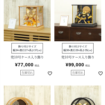
飾り付けサイズ
飾り付けサイズ
幅34×奥行27×高さ37(㎝)
幅38×奥行28×高さ35(㎝)
兜10号ケース入り飾り
兜10号ケース入り飾り
¥
77,000
¥
99,000
税込
税込
在庫切れ
在庫切れ