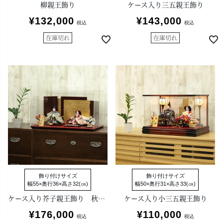
柳親王飾り
ケース入り三五親王飾り
¥
132,000
¥
143,000
税込
税込
在庫切れ
在庫切れ
飾り付けサイズ
飾り付けサイズ
幅55×奥行36×高さ32(㎝)
幅50×奥行31×高さ33(㎝)
ケース入り芥子親王飾り 秋葉聡作 かぐや
ケース入り小三五親王飾り
¥
176,000
¥
110,000
税込
税込