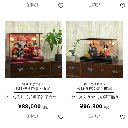
在庫切れ
在庫切れ
飾り付けサイズ
飾り付けサイズ
幅56×奥行37×高さ48(㎝)
幅52×奥行32×高さ35(㎝)
ケース入り三五親王芥子官女七人飾り
ケース入り大三五親王飾り
¥
88,000
¥
96,800
税込
税込
在庫切れ
在庫切れ