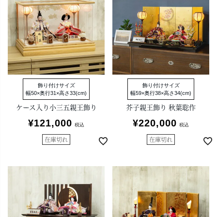
飾り付けサイズ
飾り付けサイズ
幅50×奥行31×高さ33(cm)
幅59×奥行38×高さ34(cm)
ケース入り小三五親王飾り
芥子親王飾り 秋葉聡作
¥
121,000
¥
220,000
税込
税込
在庫切れ
在庫切れ