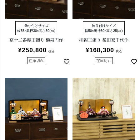
飾り付けサイズ
飾り付けサイズ
幅55×奥行30×高さ30(㎝)
幅50×奥行30×高さ25(㎝)
京十二番親王飾り 樋泉円作
柳親王飾り 柴田家千代作
¥
250,800
¥
168,300
税込
税込
在庫切れ
在庫切れ