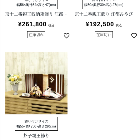
幅56×奥行34×高さ47(cm)
幅50×奥行30×高さ27(cm)
京十二番親王収納箱飾り 江都みやび
京十二番親王飾り 江都みやび
¥
261,800
¥
192,500
税込
税込
在庫切れ
在庫切れ
飾り付けサイズ
幅55×奥行30×高さ29(cm)
芥子親王飾り