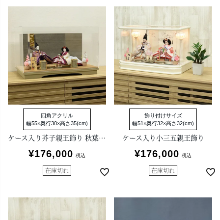
四角アクリル
飾り付けサイズ
幅55×奥行30×高さ35(cm)
幅51×奥行32×高さ32(cm)
ケース入り芥子親王飾り 秋葉聡作 かぐや
ケース入り小三五親王飾り
¥
176,000
¥
176,000
税込
税込
在庫切れ
在庫切れ