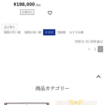
¥
198,000
税込
在庫切れ
並び替え
価格が安い順
価格が高い順
新着順
登録順
おすすめ順
59
件中
31
-
59
件表示
1
2
ペー
商品カテゴリー
ジト
ップ
へ