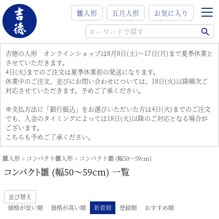
雛人形
五月人形
お気に入り
吉徳の人形 オンラインショップは8月8日(土)～17日(月)まで夏季休業と
させていただきます。
4日(火)までのご注文は夏季休業前の発送になります。
休業中のご注文、並びにお問い合わせについては、18日(火)以降順次ご
対応させていただきます。予めご了承ください。
※支払方法に「銀行振込」をお選びいただいた方は4日(火)までのご注文
でも、入金のタイミングによっては18日(火)以降のご対応となる場合が
ございます。
こちらも予めご了承ください。
雛人形
コンパクト雛人形
コンパクト雛 (幅50～59cm)
コンパクト雛 (幅50～59cm) 一覧
並び替え
価格が安い順
価格が高い順
新着順
登録順
おすすめ順