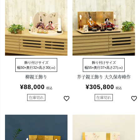
飾り付けサイズ
飾り付けサイズ
幅50×奥行32×高さ30(㎝)
幅55×奥行37×高さ27(㎝)
柳親王飾り
芥子親王飾り 大久保寿峰作
¥
88,000
¥
305,800
税込
税込
在庫切れ
在庫切れ