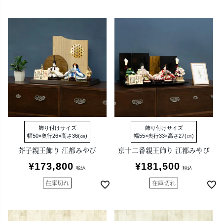
飾り付けサイズ
飾り付けサイズ
幅50×奥行26×高さ36(㎝)
幅55×奥行33×高さ27(㎝)
芥子親王飾り 江都みやび
京十二番親王飾り 江都みやび
¥
173,800
¥
181,500
税込
税込
在庫切れ
在庫切れ