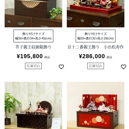
飾り付けサイズ
飾り付けサイズ
幅50×奥行34×高さ45(cm)
幅55×奥行32×高さ29(cm)
芥子親王収納箱飾り
京十二番親王飾り 小出松寿作
¥
195,800
¥
286,000
税込
税込
在庫切れ
在庫切れ