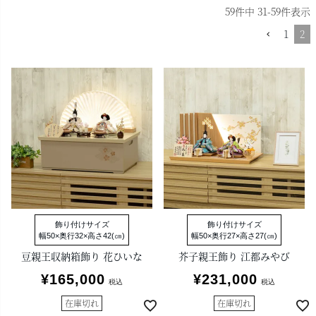
59
件中
31
-
59
件表示
1
2
飾り付けサイズ
飾り付けサイズ
幅50×奥行32×高さ42(㎝)
幅50×奥行27×高さ27(㎝)
豆親王収納箱飾り 花ひいな
芥子親王飾り 江都みやび
¥
165,000
¥
231,000
税込
税込
在庫切れ
在庫切れ