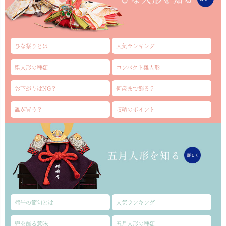
ひな祭りとは
人気ランキング
雛人形の種類
コンパクト雛人形
お下がりはNG？
何歳まで飾る？
誰が買う？
収納のポイント
端午の節句とは
人気ランキング
兜を飾る意味
五月人形の種類