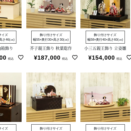
サイズ
飾り付けサイズ
飾り付けサイズ
高さ46(㎝)
幅55×奥行30×高さ30(㎝)
幅58×奥行40×高さ60(㎝)
納箱飾り
芥子親王飾り 秋葉聡作
小三五親王飾り 立姿雛
00
¥
187,000
¥
154,000
税込
税込
税込
サイズ
飾り付けサイズ
飾り付けサイズ