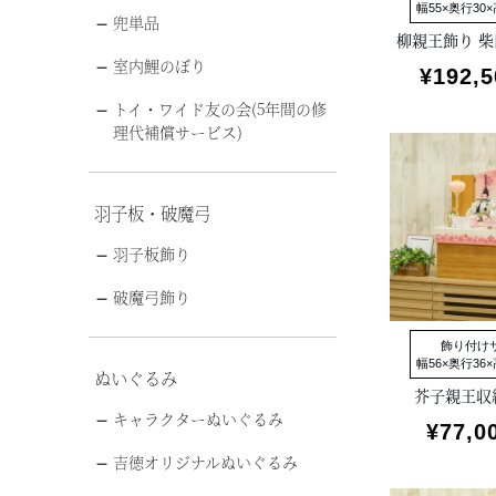
幅55×奥行30×
兜単品
柳親王飾り 
室内鯉のぼり
¥
192,5
トイ・ワイド友の会(5年間の修
理代補償サービス)
羽子板・破魔弓
羽子板飾り
破魔弓飾り
飾り付け
幅56×奥行36×
ぬいぐるみ
芥子親王収
キャラクターぬいぐるみ
¥
77,0
吉徳オリジナルぬいぐるみ