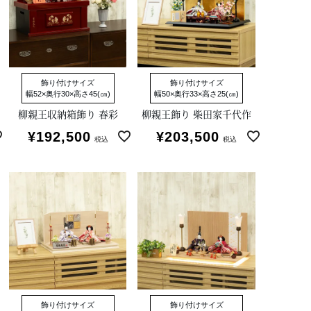
飾り付けサイズ
飾り付けサイズ
幅52×奥行30×高さ45(㎝)
幅50×奥行33×高さ25(㎝)
柳親王収納箱飾り 春彩
柳親王飾り 柴田家千代作
¥
192,500
¥
203,500
税込
税込
飾り付けサイズ
飾り付けサイズ