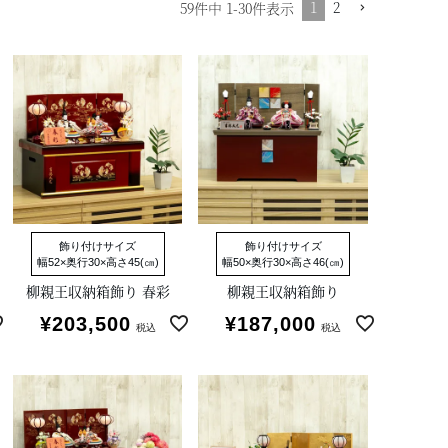
1
2
59
件中
1
-
30
件表示
飾り付けサイズ
飾り付けサイズ
幅52×奥行30×高さ45(㎝)
幅50×奥行30×高さ46(㎝)
柳親王収納箱飾り 春彩
柳親王収納箱飾り
¥
203,500
¥
187,000
税込
税込