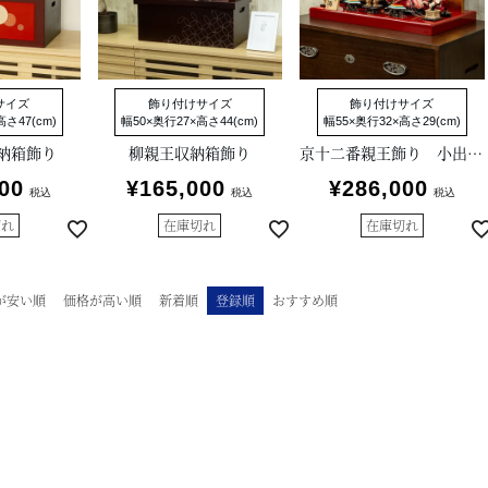
サイズ
飾り付けサイズ
飾り付けサイズ
さ47(cm)
幅50×奥行27×高さ44(cm)
幅55×奥行32×高さ29(cm)
納箱飾り
柳親王収納箱飾り
京十二番親王飾り 小出松寿作
00
¥
165,000
¥
286,000
税込
税込
税込
切れ
在庫切れ
在庫切れ
が安い順
価格が高い順
新着順
登録順
おすすめ順