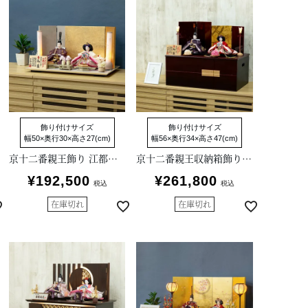
飾り付けサイズ
飾り付けサイズ
幅50×奥行30×高さ27(cm)
幅56×奥行34×高さ47(cm)
京十二番親王飾り 江都みやび
京十二番親王収納箱飾り 江都みやび
¥
192,500
¥
261,800
税込
税込
在庫切れ
在庫切れ