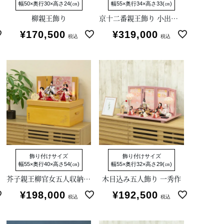
幅50×奥行30×高さ24(㎝)
幅55×奥行34×高さ33(㎝)
柳親王飾り
京十二番親王飾り 小出松寿作
¥
170,500
¥
319,000
税込
税込
飾り付けサイズ
飾り付けサイズ
幅55×奥行40×高さ54(㎝)
幅55×奥行32×高さ29(㎝)
芥子親王柳官女五人収納箱飾り
木目込み五人飾り 一秀作
¥
198,000
¥
192,500
税込
税込