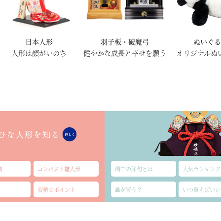
日本人形
羽子板・破魔弓
ぬいぐ
人形は顔がいのち
健やかな成長と幸せを願う
オリジナルぬ
類
コンパクト雛人形
端午の節句とは
人気ランキング
収納のポイント
誰が買う？
いつ買えばいい