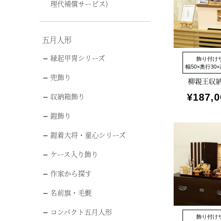
理代補償サービス)
五月人形
縁起甲冑シリーズ
飾り付け
幅50×奥行30×
兜飾り
柳親王収
収納箱飾り
¥
187,0
鎧飾り
鎧着大将・童心シリーズ
ケース入り飾り
作家から探す
名前旗・毛氈
コンパクト五月人形
飾り付け