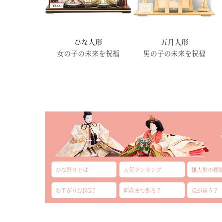
ひな人形
五月人形
女の子の未来を祝福
男の子の未来を祝福
ひな祭りとは
人気ランキング
雛人形の種
お下がりはNG？
何歳まで飾る？
誰が買う？