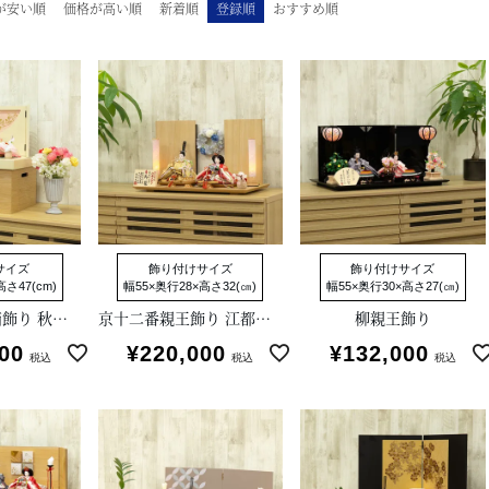
が安い順
価格が高い順
新着順
登録順
おすすめ順
サイズ
飾り付けサイズ
飾り付けサイズ
さ47(cm)
幅55×奥行28×高さ32(㎝)
幅55×奥行30×高さ27(㎝)
芥子親王収納箱飾り 秋葉聡作
京十二番親王飾り 江都みやび
柳親王飾り
00
¥
220,000
¥
132,000
税込
税込
税込