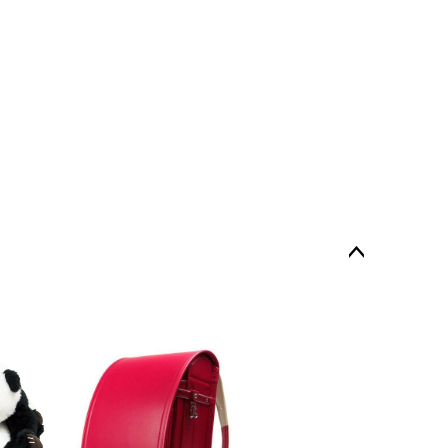
ペー
ジト
ップ
へ