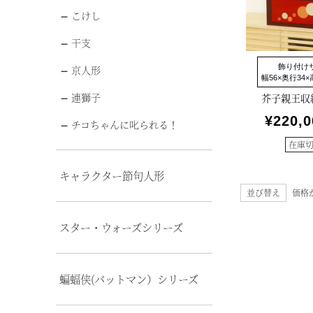
こけし
干支
飾り付け
京人形
幅56×奥行34×高
連獅子
芥子親王収
¥
220,0
チコちゃんに叱られる！
在庫
キャラクター節句人形
並び替え
価格
スター・ウォーズシリーズ
蝙蝠侠(バットマン）シリーズ