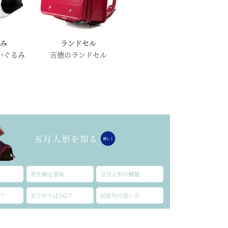
るみ
ランドセル
いぐるみ
吉德のランドセル
兜を飾る意味
五月人形の種類
？
お下がりはNG？
初節句の祝い方