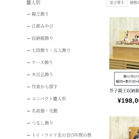
雛人形
並び替え
価格
親王飾り
江都みやび
収納箱飾り
七段飾り・五人飾り
ケース飾り
木目込飾り
飾り付け
幅55×奥行32×高
作家から探す
コンパクト雛人形
¥
198,0
名前旗・毛氈
つるし飾り
トイ・ワイド友の会(5年間の修