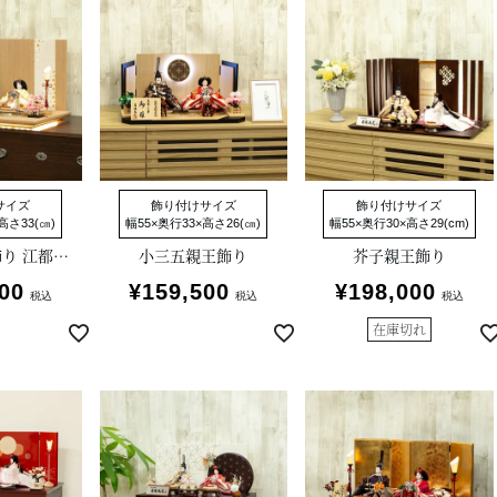
サイズ
飾り付けサイズ
飾り付けサイズ
高さ33(㎝)
幅55×奥行33×高さ26(㎝)
幅55×奥行30×高さ29(cm)
京十二番親王飾り 江都みやび
小三五親王飾り
芥子親王飾り
00
¥
159,500
¥
198,000
税込
税込
税込
在庫切れ