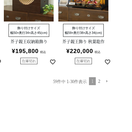
飾り付けサイズ
飾り付けサイズ
幅50×奥行34×高さ45(cm)
幅59×奥行38×高さ34(cm)
芥子親王収納箱飾り
芥子親王飾り 秋葉聡作
¥
195,800
¥
220,000
税込
税込
在庫切れ
在庫切れ
1
2
59
件中
1
-
30
件表示