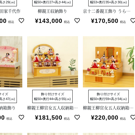
高さ29(㎝)
幅50×奥行27×高さ44(㎝)
幅53×奥行35×高さ30(㎝)
柴田家千代作
柳親王収納飾り
京十二番親王飾り うららか～春の小川～
00
¥
143,000
¥
170,500
税込
税込
税込
サイズ
飾り付けサイズ
飾り付けサイズ
高さ47(㎝)
幅50×奥行44×高さ55(㎝)
幅50×奥行59×高さ54(㎝)
納箱飾り
柳親王柳官女五人収納箱飾り
柳親王柳官女五人収納箱飾り
00
¥
181,500
¥
220,000
税込
税込
税込