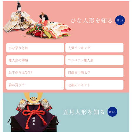
ひな祭りとは
人気ランキング
雛人形の種類
コンパクト雛人形
お下がりはNG？
何歳まで飾る？
誰が買う？
収納のポイント