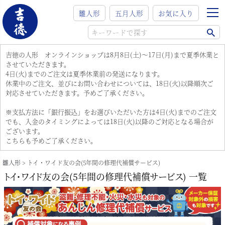
雛人形
五月人形
お気に入り
吉徳の人形 オンラインショップは8月8日(土)～17日(月)まで夏季休業と
させていただきます。
4日(火)までのご注文は夏季休業前の発送になります。
休業中のご注文、並びにお問い合わせについては、18日(火)以降順次ご
対応させていただきます。予めご了承ください。
※支払方法に「銀行振込」をお選びいただいた方は4日(火)までのご注文
でも、入金のタイミングによっては18日(火)以降のご対応となる場合が
ございます。
こちらも予めご了承ください。
雛人形
トイ・ワイド友の会(5年間の修理代補償サービス)
トイ・ワイド友の会(5年間の修理代補償サービス) 一覧