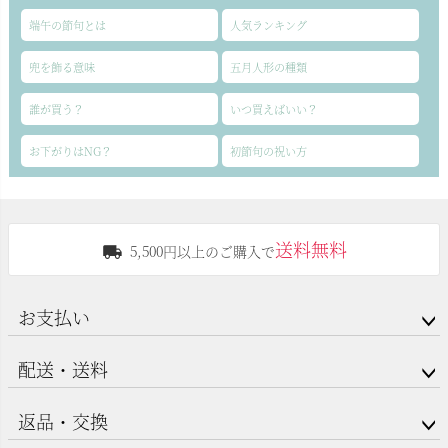
端午の節句とは
人気ランキング
兜を飾る意味
五月人形の種類
誰が買う？
いつ買えばいい？
お下がりはNG？
初節句の祝い方
送料無料
5,500円以上のご購入で
お支払い
配送・送料
返品・交換