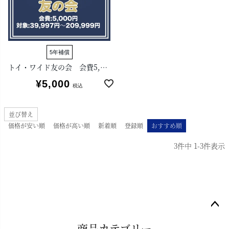
5年補償
トイ・ワイド友の会 会費5,000円
¥
5,000
税込
並び替え
価格が安い順
価格が高い順
新着順
登録順
おすすめ順
3
件中
1
-
3
件表示
ペー
商品カテゴリー
ジト