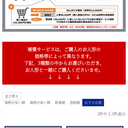
補償サービスは、ご購入のお人形の
価格帯によって異なります。
下記、3種類の中からお選びいただき、
お人形と一緒にご購入くださいませ。
↓ ↓ ↓ ↓
並び替え
価格が安い順
価格が高い順
新着順
登録順
おすすめ順
3
件中
1
-
3
件表示