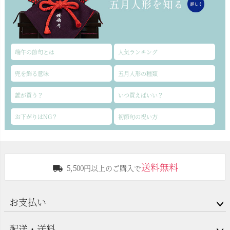
端午の節句とは
人気ランキング
兜を飾る意味
五月人形の種類
誰が買う？
いつ買えばいい？
お下がりはNG？
初節句の祝い方
送料無料
5,500円以上のご購入で
お支払い
配送・送料