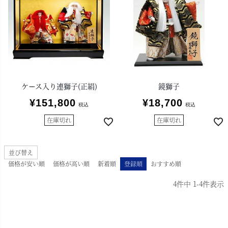
ケース入り連獅子(正絹)
鏡獅子
¥
151,800
¥
18,700
税込
税込
在庫切れ
在庫切れ
並び替え
価格が安い順
価格が高い順
新着順
登録順
おすすめ順
4
件中
1
-
4
件表示