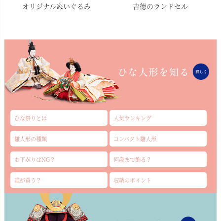
オリジナルぬいぐるみ
吉德のランドセル
ひな祭りとは
人気ランキング
雛人形の種類
コンパクト雛人形
お下がりはNG？
何歳まで飾る？
誰が買う？
収納のポイント