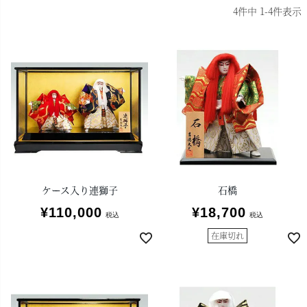
4
件中
1
-
4
件表示
ケース入り連獅子
石橋
¥
110,000
¥
18,700
税込
税込
在庫切れ