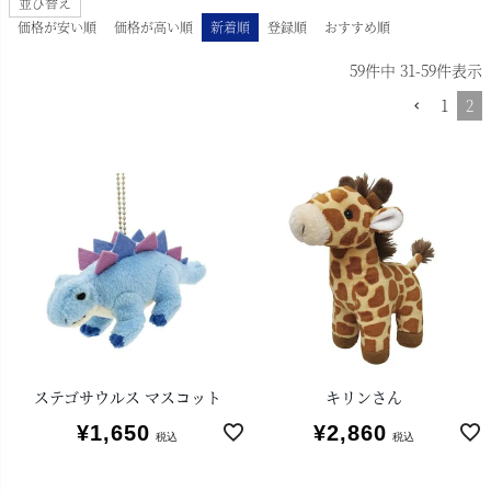
並び替え
価格が安い順
価格が高い順
新着順
登録順
おすすめ順
59
件中
31
-
59
件表示
1
2
ステゴサウルス マスコット
キリンさん
¥
1,650
¥
2,860
税込
税込