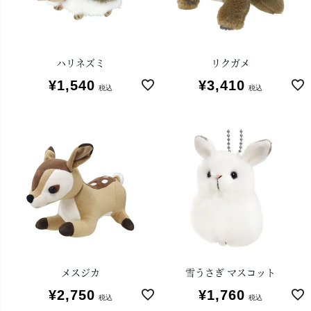
ハリネズミ
リクガメ
¥
1,540
¥
3,410
税込
税込
メスジカ
雪うさぎ マスコット
¥
2,750
¥
1,760
税込
税込