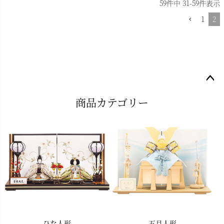
59
件中
31
-
59
件表示
1
2
ペー
商品カテゴリー
ジト
ップ
へ
ひな人形
五月人形