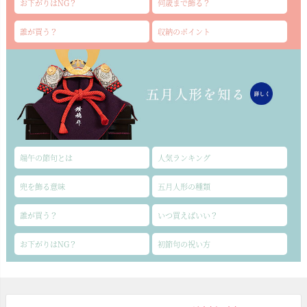
お下がりはNG？
何歳まで飾る？
誰が買う？
収納のポイント
端午の節句とは
人気ランキング
兜を飾る意味
五月人形の種類
誰が買う？
いつ買えばいい？
お下がりはNG？
初節句の祝い方