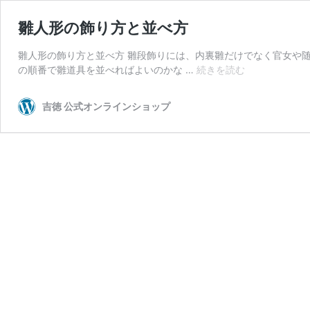
雛人形の飾り方と並べ方
雛人形の飾り方と並べ方 雛段飾りには、内裏雛だけでなく官女や
雛
の順番で雛道具を並べればよいのかな …
続きを読む
人
形
吉徳 公式オンラインショップ
の
飾
り
方
と
並
べ
方