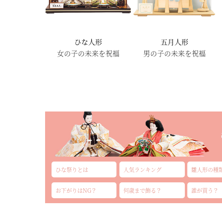
ひな人形
五月人形
女の子の未来を祝福
男の子の未来を祝福
ひな祭りとは
人気ランキング
雛人形の種
お下がりはNG？
何歳まで飾る？
誰が買う？