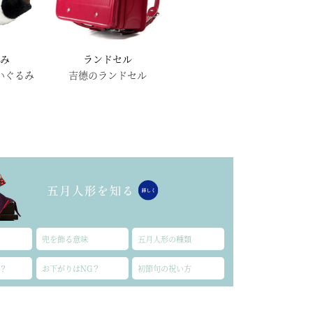
るみ
ランドセル
いぐるみ
吉德のランドセル
兜を飾る意味
五月人形の種類
？
お下がりはNG？
初節句の祝い方