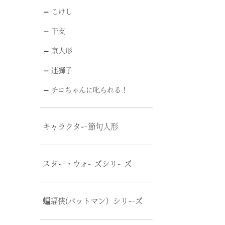
こけし
干支
京人形
連獅子
チコちゃんに叱られる！
キャラクター節句人形
スター・ウォーズシリーズ
蝙蝠侠(バットマン）シリーズ