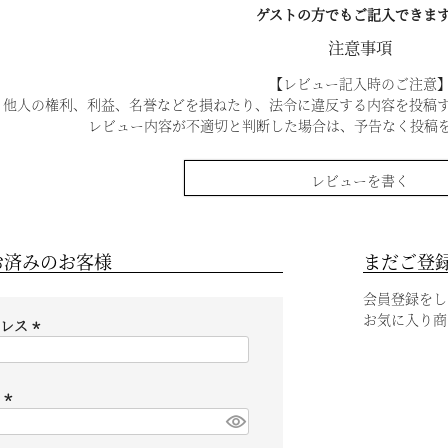
ゲストの方でもご記入できま
注意事項
【レビュー記入時のご注意
他人の権利、利益、名誉などを損ねたり、法令に違反する内容を投稿
レビュー内容が不適切と判断した場合は、予告なく投稿
レビューを書く
お済みのお客様
まだご登
会員登録をし
お気に入り商
ドレス
(
必
須
ド
)
(
必