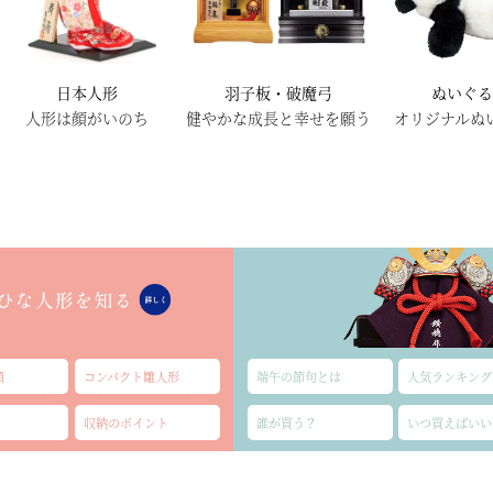
日本人形
羽子板・破魔弓
ぬいぐ
人形は顔がいのち
健やかな成長と幸せを願う
オリジナルぬ
類
コンパクト雛人形
端午の節句とは
人気ランキング
収納のポイント
誰が買う？
いつ買えばいい