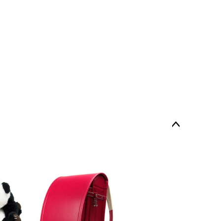
ペー
ジト
ップ
へ