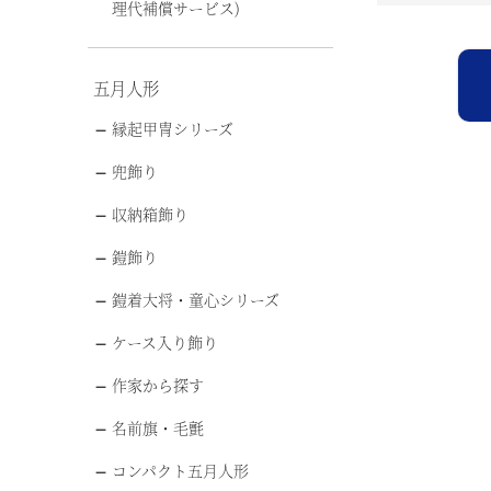
理代補償サービス)
五月人形
縁起甲冑シリーズ
兜飾り
収納箱飾り
鎧飾り
鎧着大将・童心シリーズ
ケース入り飾り
作家から探す
名前旗・毛氈
コンパクト五月人形