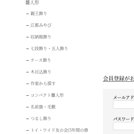
雛人形
親王飾り
江都みやび
収納箱飾り
七段飾り・五人飾り
ケース飾り
木目込飾り
会員登録が
作家から探す
コンパクト雛人形
メールア
名前旗・毛氈
つるし飾り
パスワー
トイ・ワイド友の会(5年間の修