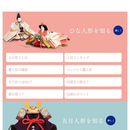
ひな祭りとは
人気ランキング
雛人形の種類
コンパクト雛人形
お下がりはNG？
何歳まで飾る？
誰が買う？
収納のポイント