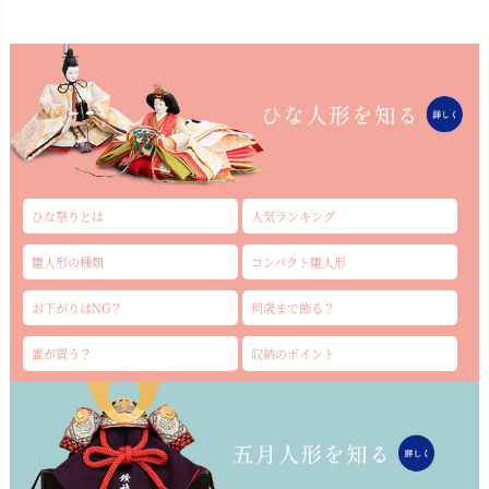
ひな祭りとは
人気ランキング
雛人形の種類
コンパクト雛人形
お下がりはNG？
何歳まで飾る？
誰が買う？
収納のポイント