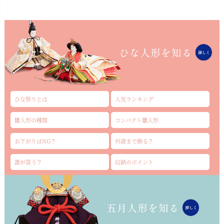
ひな祭りとは
人気ランキング
雛人形の種類
コンパクト雛人形
お下がりはNG？
何歳まで飾る？
誰が買う？
収納のポイント