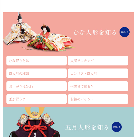
ひな祭りとは
人気ランキング
雛人形の種類
コンパクト雛人形
お下がりはNG？
何歳まで飾る？
誰が買う？
収納のポイント