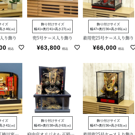
サイズ
飾り付けサイズ
飾り付けサイズ
高さ46(㎝)
幅41×奥行41×高さ27(㎝)
幅47×奥行36×高さ65(㎝)
ス入り飾り
兜5号ケース入り飾り
着用兜25号ケース入り飾り
00
¥
63,800
¥
66,000
税込
税込
税込
サイズ
飾り付けサイズ
飾り付けサイズ
高さ41(㎝)
幅45×奥行38×高さ63(㎝)
幅47×奥行36×高さ63(㎝)
鎧着大将飾り 「徳川家康公」 清村好英作
府中店オリジナル 正絹黒段縅 兜1/4 収納箱飾り
着用兜25号ケース入り飾り