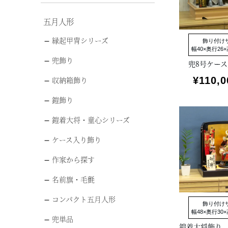
五月人形
縁起甲冑シリーズ
飾り付け
幅40×奥行26×
兜飾り
兜8号ケー
¥
110,0
収納箱飾り
鎧飾り
鎧着大将・童心シリーズ
ケース入り飾り
作家から探す
名前旗・毛氈
コンパクト五月人形
飾り付け
幅48×奥行30×
兜単品