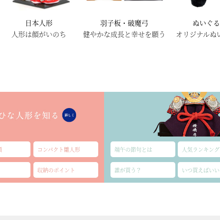
日本人形
羽子板・破魔弓
ぬいぐ
人形は顔がいのち
健やかな成長と幸せを願う
オリジナルぬ
類
コンパクト雛人形
端午の節句とは
人気ランキング
収納のポイント
誰が買う？
いつ買えばいい