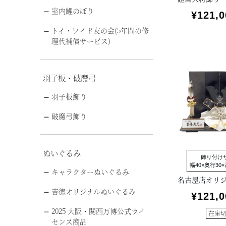
室内鯉のぼり
¥
121,0
トイ・ワイド友の会(5年間の修
理代補償サービス)
羽子板・破魔弓
羽子板飾り
破魔弓飾り
ぬいぐるみ
飾り付け
幅40×奥行30×
キャラクターぬいぐるみ
吉徳オリジナルぬいぐるみ
¥
121,0
2025 大阪・関西万博公式ライ
在庫
センス商品