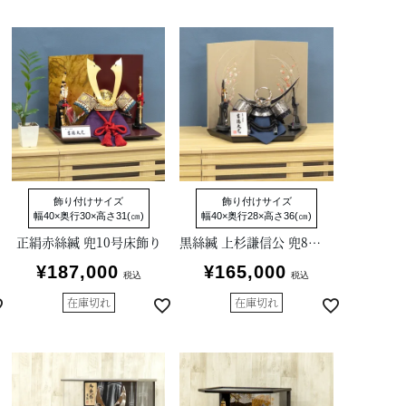
飾り付けサイズ
飾り付けサイズ
幅40×奥行30×高さ31(㎝)
幅40×奥行28×高さ36(㎝)
正絹赤絲縅 兜10号床飾り
黒絲縅 上杉謙信公 兜8号床飾り
¥
187,000
¥
165,000
税込
税込
在庫切れ
在庫切れ