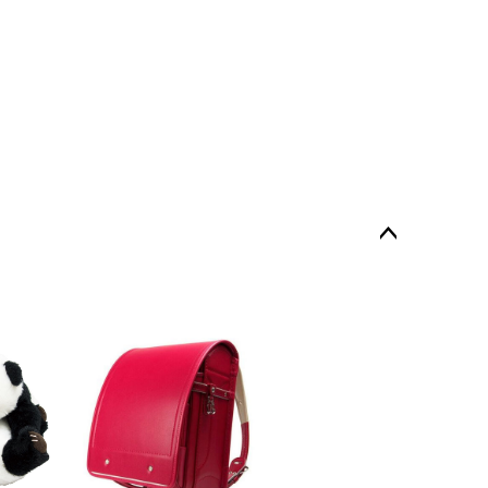
ペー
ジト
ップ
へ