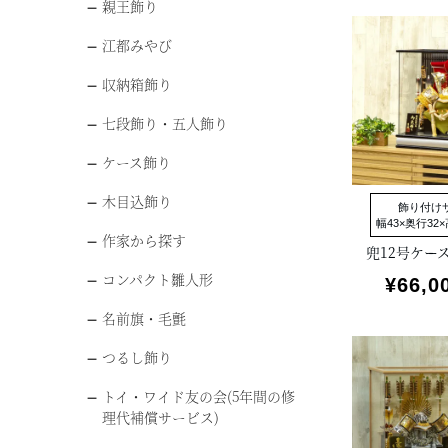
親王飾り
江都みやび
収納箱飾り
七段飾り・五人飾り
ケース飾り
木目込飾り
飾り付け
幅43×奥行32×
作家から探す
兜12号ケー
コンパクト雛人形
¥
66,0
名前旗・毛氈
つるし飾り
トイ・ワイド友の会(5年間の修
理代補償サービス)