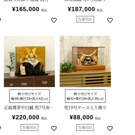
¥
165,000
¥
187,000
税込
税込
在庫切れ
飾り付けサイズ
飾り付けサイズ
幅48×奥行33×高さ42(㎝)
幅42×奥行28×高さ35(㎝)
正絹薄茶中白縅 兜7号床飾り 雄山作
兜10号ケース入り飾り
¥
220,000
¥
88,000
税込
税込
在庫切れ
在庫切れ