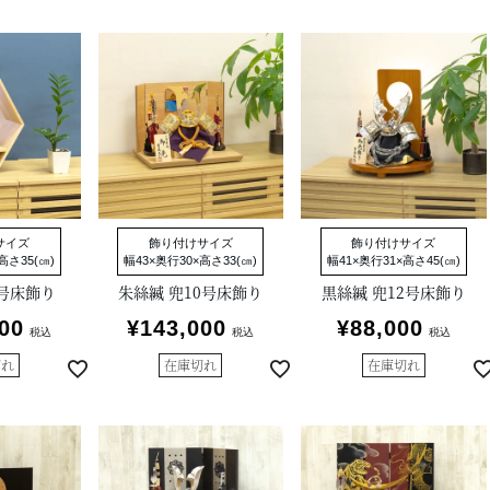
サイズ
飾り付けサイズ
飾り付けサイズ
高さ35(㎝)
幅43×奥行30×高さ33(㎝)
幅41×奥行31×高さ45(㎝)
7号床飾り
朱絲縅 兜10号床飾り
黒絲縅 兜12号床飾り
00
¥
143,000
¥
88,000
税込
税込
税込
切れ
在庫切れ
在庫切れ