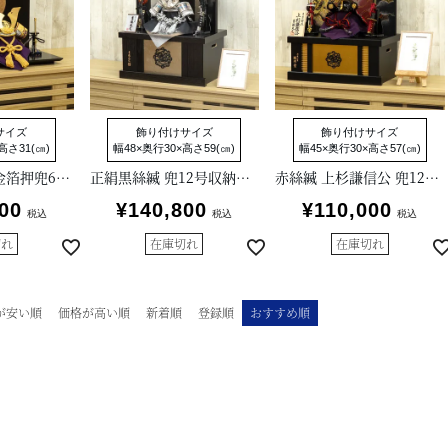
サイズ
飾り付けサイズ
飾り付けサイズ
高さ31(㎝)
幅48×奥行30×高さ59(㎝)
幅45×奥行30×高さ57(㎝)
正絹緋絲縅 純金箔押兜6号床飾り
正絹黒絲縅 兜12号収納箱飾り
赤絲縅 上杉謙信公 兜12号収納箱飾り
00
¥
140,800
¥
110,000
税込
税込
税込
切れ
在庫切れ
在庫切れ
が安い順
価格が高い順
新着順
登録順
おすすめ順