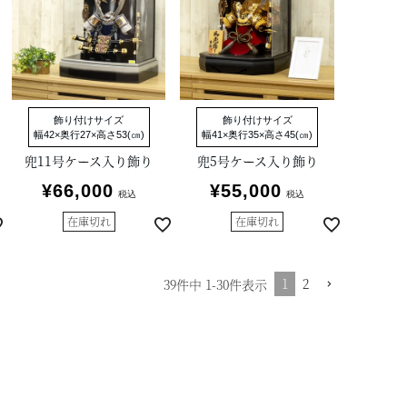
飾り付けサイズ
飾り付けサイズ
幅42×奥行27×高さ53(㎝)
幅41×奥行35×高さ45(㎝)
兜11号ケース入り飾り
兜5号ケース入り飾り
¥
66,000
¥
55,000
税込
税込
在庫切れ
在庫切れ
1
2
39
件中
1
-
30
件表示