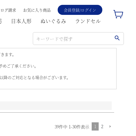
タログ請求
お気に入り商品
会員登録/ログイン
弓
日本人形
ぬいぐるみ
ランドセル
品
し商品を表示
ANコード
だきます。
。予めご了承ください。
)以降のご対応となる場合がございます。
登録順
価格が安い順
価格が高い順
順
レビュー順
キーワードヒット順
検索
1
2
39
件中
1
-
30
件表示