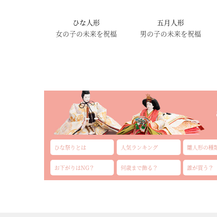
ひな人形
五月人形
女の子の未来を祝福
男の子の未来を祝福
ひな祭りとは
人気ランキング
雛人形の種
お下がりはNG？
何歳まで飾る？
誰が買う？