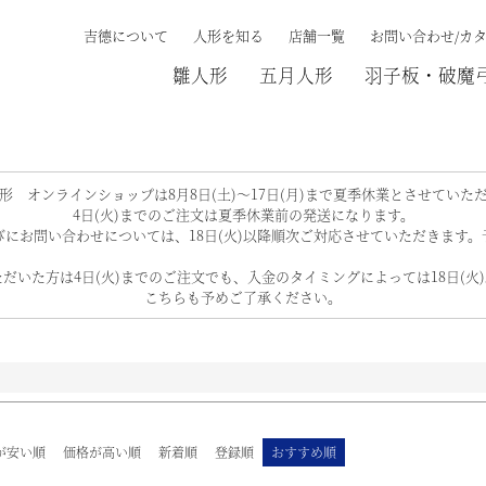
吉德について
人形を知る
店舗一覧
お問い合わせ/カ
雛人形
五月人形
羽子板・破魔
ド
在庫なし商
在庫な
検索する
商品番号/J
形 オンラインショップは8月8日(土)～17日(月)まで夏季休業とさせていた
4日(火)までのご注文は夏季休業前の発送になります。
〜
にお問い合わせについては、18日(火)以降順次ご対応させていただきます
並び順
だいた方は4日(火)までのご注文でも、入金のタイミングによっては18日(火
新着順
こちらも予めご了承ください。
優先度
が安い順
価格が高い順
新着順
登録順
おすすめ順