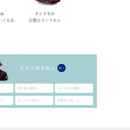
るみ
ランドセル
いぐるみ
吉德のランドセル
兜を飾る意味
五月人形の種類
？
お下がりはNG？
初節句の祝い方