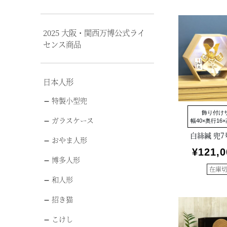
2025 大阪・関西万博公式ライ
センス商品
日本人形
特製小型兜
飾り付け
ガラスケース
幅40×奥行16×
白絲縅 兜
おやま人形
¥
121,0
博多人形
在庫
和人形
招き猫
こけし