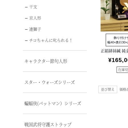
干支
京人形
連獅子
飾り付け
チコちゃんに叱られる！
幅40×奥行30×
¥
165,0
キャラクター節句人形
在庫
スター・ウォーズシリーズ
並び替え
価格
蝙蝠侠(バットマン）シリーズ
戦国武将守護ストラップ