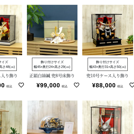
サイズ
飾り付けサイズ
飾り付けサイズ
高さ48(㎝)
幅45×奥行24×高さ29(㎝)
幅43×奥行31×高さ50(㎝)
ス入り飾り
正絹白絲縅 兜8号床飾り
兜10号ケース入り飾り
00
¥
99,000
¥
88,000
税込
税込
税込