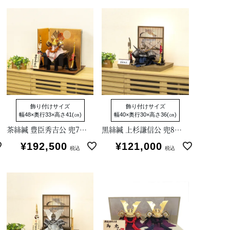
飾り付けサイズ
飾り付けサイズ
幅48×奥行33×高さ41(㎝)
幅40×奥行30×高さ36(㎝)
茶絲縅 豊臣秀吉公 兜7号床飾り
黒絲縅 上杉謙信公 兜8号床飾り
¥
192,500
¥
121,000
税込
税込