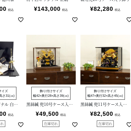
00
¥
143,000
¥
82,280
税込
税込
税込
サイズ
飾り付けサイズ
飾り付けサイズ
高さ31(㎝)
幅42×奥行28×高さ39(㎝)
幅47×奥行32×高さ45(㎝)
名古屋店オリジナル 白黒段縅8号兜床飾り
黒絲縅 兜10号ケース入り飾り
黒絲縅 兜11号ケース入り飾り
00
¥
49,500
¥
82,500
税込
税込
税込
切れ
在庫切れ
在庫切れ