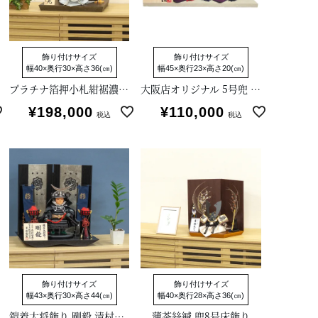
飾り付けサイズ
飾り付けサイズ
幅40×奥行30×高さ36(㎝)
幅45×奥行23×高さ20(㎝)
プラチナ箔押小札紺裾濃縅 兜8号床飾り
大阪店オリジナル 5号兜 双子セット飾り
¥
198,000
¥
110,000
税込
税込
飾り付けサイズ
飾り付けサイズ
幅43×奥行30×高さ44(㎝)
幅40×奥行28×高さ36(㎝)
鎧着大将飾り 剛毅 清村好英作
薄茶絲縅 兜8号床飾り