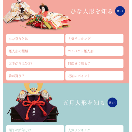
ひな祭りとは
人気ランキング
雛人形の種類
コンパクト雛人形
お下がりはNG？
何歳まで飾る？
誰が買う？
収納のポイント
端午の節句とは
人気ランキング