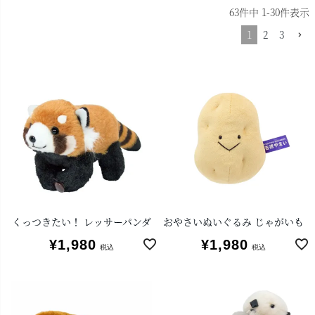
63
件中
1
-
30
件表示
1
2
3
くっつきたい！ レッサーパンダ
おやさいぬいぐるみ じゃがいも
¥
1,980
¥
1,980
税込
税込