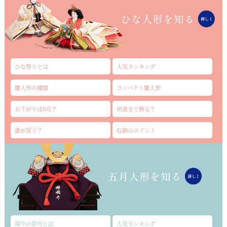
ひな祭りとは
人気ランキング
雛人形の種類
コンパクト雛人形
お下がりはNG？
何歳まで飾る？
誰が買う？
収納のポイント
端午の節句とは
人気ランキング