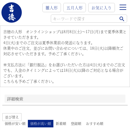
在庫なし商品
雛人形
五月人形
お気に入り
在庫なし商品を表示
商品番号/JANコード
吉徳の人形 オンラインショップは8月8日(土)～17日(月)まで夏季休業と
させていただきます。
4日(火)までのご注文は夏季休業前の発送になります。
並び順
休業中のご注文、並びにお問い合わせについては、18日(火)以降順次ご
新着順
対応させていただきます。予めご了承ください。
登録順
※支払方法に「銀行振込」をお選びいただいた方は4日(火)までのご注文
価格が安い順
でも、入金のタイミングによっては18日(火)以降のご対応となる場合が
価格が高い順
ございます。
優先度順
こちらも予めご了承ください。
レビュー順
キーワードヒット順
検索
詳細検索
並び替え
価格が安い順
価格が高い順
新着順
登録順
おすすめ順