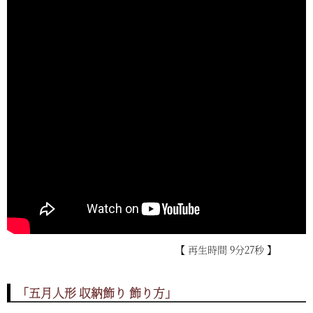
【 再生時間 9分27秒 】
「五月人形 収納飾り 飾り方」