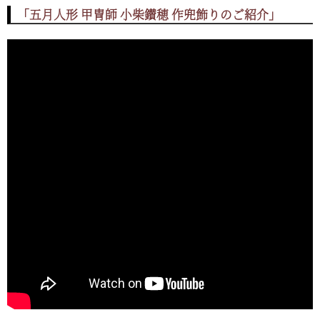
「五月人形 甲冑師 小柴鑚穂 作兜飾りのご紹介」