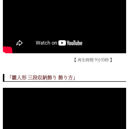
【 再生時間 9分55秒 】
「雛人形 三段収納飾り 飾り方」