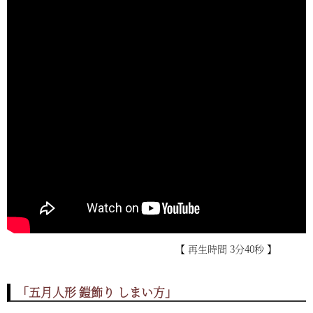
【 再生時間 3分40秒 】
「五月人形 鎧飾り しまい方」