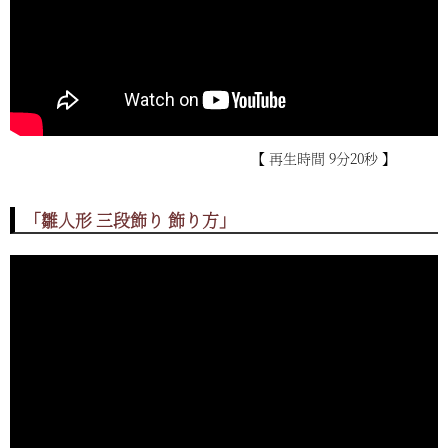
【 再生時間 9分20秒 】
「雛人形 三段飾り 飾り方」