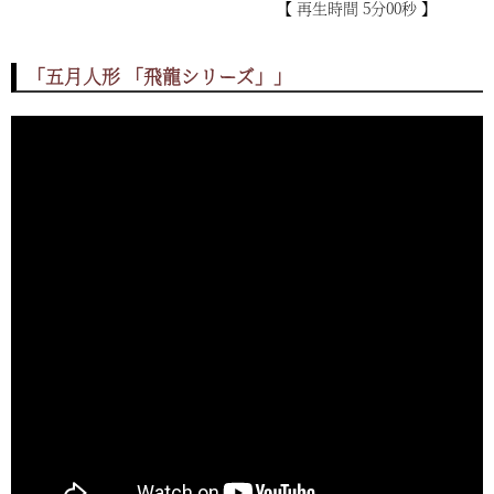
【 再生時間 5分00秒 】
「五月人形 「飛龍シリーズ」」