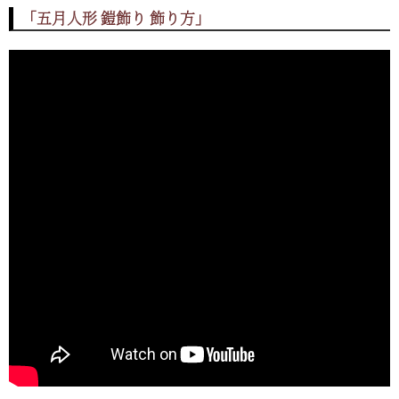
「五月人形 鎧飾り 飾り方」