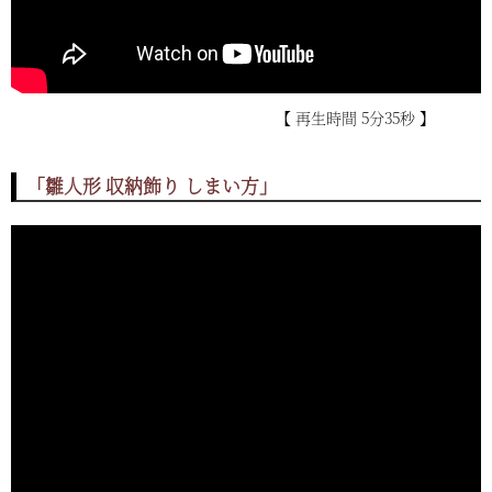
【 再生時間 5分35秒 】
「雛人形 収納飾り しまい方」