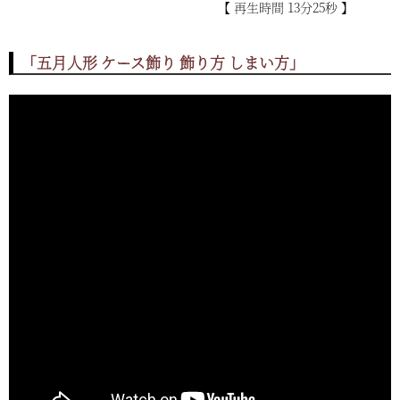
【 再生時間 13分25秒 】
「五月人形 ケース飾り 飾り方 しまい方」