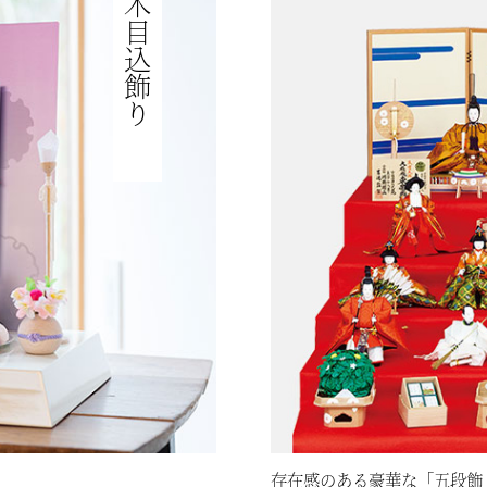
木目込飾り
存在感のある豪華な「五段飾