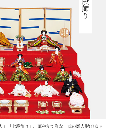
段飾り
り」「七段飾り」、華やかで雅な一式の雛人形(ひな人