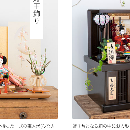
親王飾り
持った一式の雛人形(ひな人
飾り台となる箱の中にお人形