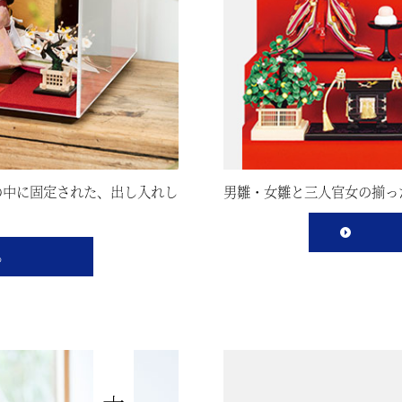
の中に固定された、出し入れし
男雛・女雛と三人官女の揃っ
る