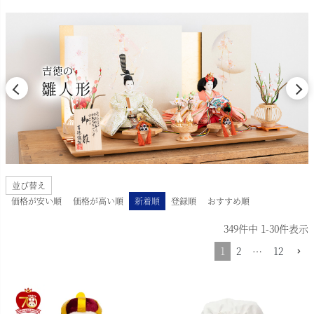
並び替え
価格が安い順
価格が高い順
新着順
登録順
おすすめ順
349
件中
1
-
30
件表示
1
2
…
12