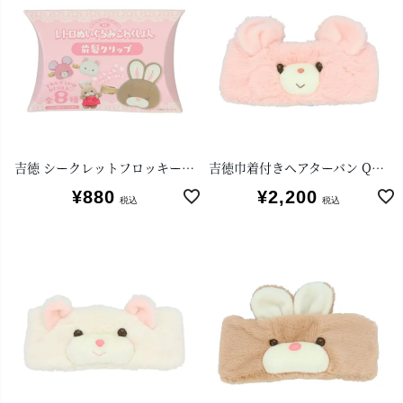
吉徳 シークレットフロッキー前髪クリップ（単品）
吉徳巾着付きヘアターバン Qピッピ
¥
880
¥
2,200
税込
税込