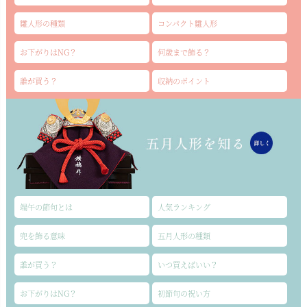
雛人形の種類
コンパクト雛人形
お下がりはNG？
何歳まで飾る？
誰が買う？
収納のポイント
端午の節句とは
人気ランキング
兜を飾る意味
五月人形の種類
誰が買う？
いつ買えばいい？
お下がりはNG？
初節句の祝い方