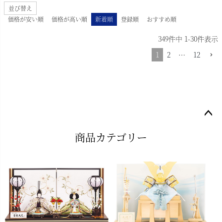
並び替え
価格が安い順
価格が高い順
新着順
登録順
おすすめ順
349
件中
1
-
30
件表示
1
2
…
12
ペー
商品カテゴリー
ジト
ップ
へ