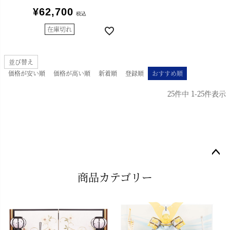
¥
62,700
税込
在庫切れ
並び替え
価格が安い順
価格が高い順
新着順
登録順
おすすめ順
25
件中
1
-
25
件表示
ペー
商品カテゴリー
ジト
ップ
へ