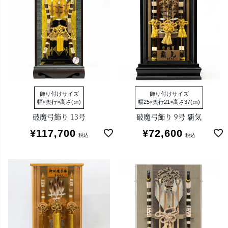
飾り付けサイズ
飾り付けサイズ
幅×奥行×高さ(㎝)
幅25×奥行21×高さ37(㎝)
破魔弓飾り 13号
破魔弓飾り 9号 覇気
¥
117,700
¥
72,600
税込
税込