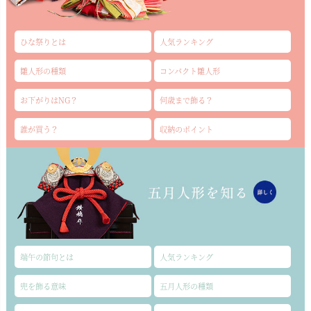
ひな祭りとは
人気ランキング
雛人形の種類
コンパクト雛人形
お下がりはNG？
何歳まで飾る？
誰が買う？
収納のポイント
端午の節句とは
人気ランキング
兜を飾る意味
五月人形の種類