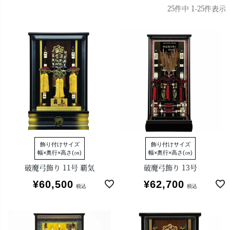
25
件中
1
-
25
件表示
飾り付けサイズ
飾り付けサイズ
幅×奥行×高さ(㎝)
幅×奥行×高さ(㎝)
破魔弓飾り 11号 覇気
破魔弓飾り 13号
¥
60,500
¥
62,700
税込
税込