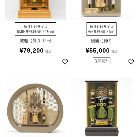
飾り付けサイズ
飾り付けサイズ
幅28×奥行24×高さ47(㎝)
幅×奥行×高さ(㎝)
破魔弓飾り 11号
破魔弓飾り
¥
79,200
¥
55,000
税込
税込
在庫切れ