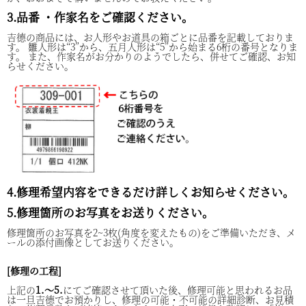
3.品番 ・作家名をご確認ください。
吉德の商品には、お人形やお道具の箱ごとに品番を記載しておりま
す。 雛人形は“3”から、五月人形は“5”から始まる6桁の番号となりま
す。 また、作家名がお分かりのようでしたら、併せてご確認、お知
らせください。
4.修理希望内容をできるだけ詳しくお知らせください。
5.修理箇所のお写真をお送りください。
修理箇所のお写真を2~3枚(角度を変えたもの)をご準備いただき、メ
ールの添付画像としてお送りください。
[修理の工程]
上記の
1.〜5.
にてご確認させて頂いた後、修理可能と思われるお品
は一旦吉德でお預かりし、修理の可能・不可能の詳細診断、お見積