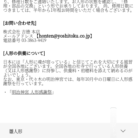
り、修理日数をご連絡いたします。お人形の状態を確認し、「修
理・部品の交換」という形でお承りしております。 尚、修理日数に
つきましては、半年から1年程お時間をいただく場合もございます。
[お問い合わせ先]
株式会社 吉德 本店
メールアドレス 【
honten@yoshitoku.co.jp
】
電話番号 03-3863-4419
[人形の供養について]
日本には「人形に魂が宿っている」と信じてこれを大切にする風習
が全国各地にございます。全国各地の社寺で行っている人形供養
（又は人形感謝祭）に持参し、供養料・初穂料を添えて納めるのが
よいでしょう。
なお、東京・代々木の明治神宮では、毎年10月中の日曜日に人形感
謝祭を行っています。
・「
明治神宮 人形感謝祭
」
△ページトップへ
雛人形