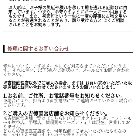
お人形は、お子様の災厄や穢れを移して難を逃れる厄除けに由
来しています。つまり、お守りのようにお一人に一つ用意する
ものです。また、初節句という一生に一度の慶事に古物を用い
ることが敬遠されることがあり、譲り受ける方と よくご相談
されることをお勧めします。
修理に関するお問い合わせ
修理について、まずはメールにてご対応させていただいておりま
す。 それに伴い、以下5点をご確認の上、メールにてお問い合わせ
ください。
※吉徳直営店以外でご購入の場合、まずは お買い求めいただいた販
売店様にお問い合わせくださいますようお願いいたします。
1.お名前、ご住所、お電話番号をお知らせください。
※場合により、担当より直接電話にて ご連絡させていただく場合が
ございます。
2.ご購入の吉徳直営店舗をお知らせください。
※吉徳直営店舗一覧は《
こちら
》(八王子オクトーレ店、ニットーモ
ール熊谷店、平塚店、横須賀モアーズシティ店は現在、営業してお
りません)
どちらの吉徳直営店舗で、何年程前にご購入いただいたものなの
か、おおよそで構いませんのでお教えください。