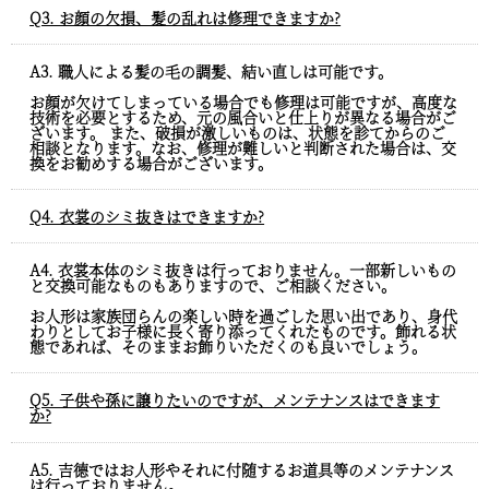
Q3. お顔の欠損、髪の乱れは修理できますか?
A3. 職人による髪の毛の調髪、結い直しは可能です。
お顔が欠けてしまっている場合でも修理は可能ですが、高度な
技術を必要とするため、元の風合いと仕上りが異なる場合がご
ざいます。 また、破損が激しいものは、状態を診てからのご
相談となります。なお、修理が難しいと判断された場合は、交
換をお勧めする場合がございます。
Q4. 衣裳のシミ抜きはできますか?
A4. 衣裳本体のシミ抜きは行っておりません。一部新しいもの
と交換可能なものもありますので、ご相談ください。
お人形は家族団らんの楽しい時を過ごした思い出であり、身代
わりとしてお子様に長く寄り添ってくれたものです。飾れる状
態であれば、そのままお飾りいただくのも良いでしょう。
Q5. 子供や孫に譲りたいのですが、メンテナンスはできます
か?
A5. 吉德ではお人形やそれに付随するお道具等のメンテナンス
は行っておりません。