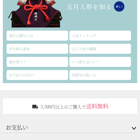
端午の節句とは
人気ランキング
兜を飾る意味
五月人形の種類
誰が買う？
いつ買えばいい？
お下がりはNG？
初節句の祝い方
送料無料
5,500円以上のご購入で
お支払い