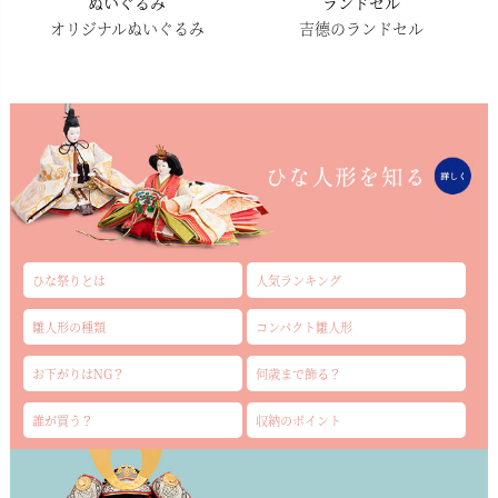
ぬいぐるみ
ランドセル
オリジナルぬいぐるみ
吉德のランドセル
ひな祭りとは
人気ランキング
雛人形の種類
コンパクト雛人形
お下がりはNG？
何歳まで飾る？
誰が買う？
収納のポイント