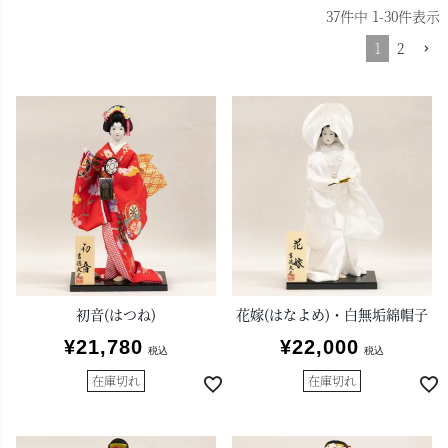
37
件中
1
-
30
件表示
1
2
初音(はつね)
花嫁(はなよめ)・白無垢綿帽子
¥
21,780
¥
22,000
税込
税込
在庫切れ
在庫切れ