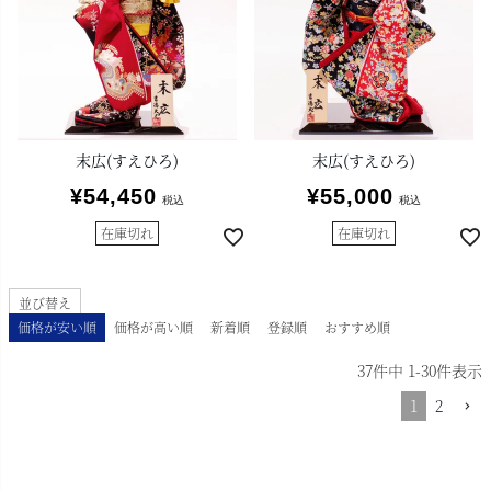
末広(すえひろ)
末広(すえひろ)
¥
54,450
¥
55,000
税込
税込
在庫切れ
在庫切れ
並び替え
価格が安い順
価格が高い順
新着順
登録順
おすすめ順
37
件中
1
-
30
件表示
1
2