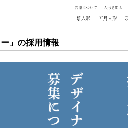
吉德について
人形を知る
雛人形
五月人形
ナー」の採用情報