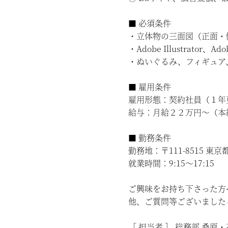
■ 必須条件
・立体物の三面図（正面・
・Adobe Illustrator、
・ぬいぐるみ、フィギュア
■ 雇用条件
雇用形態：契約社員（１年
給与：月給２２万円～（本
■ 勤務条件
勤務地：〒111-8515 東
就業時間：9:15～17:15
ご興味をお持ち下さった方
他、ご質問等ございました
［ 担当者 ］ 総務部 桑原