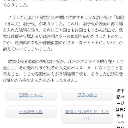
くなりました。
こうした玩具用と観賞用の中間に位置するような羽子板に「絹絵
（きぬえ）羽子板」がありました。これは、羽子板の表面に薄く綿
を入れた絵絹を張り、それに日本画とも洋画ともつかぬ技法で、歌
舞伎俳優や宝塚あるいは映画スターの似顔を描いたりしたものでし
たが、映画館の看板や俳優似顔のポスターなどとともに、いつしか
消えていってしまいました。
歌舞伎役者似顔の押絵羽子板が、江戸のブロマイド的存在として
誕生し、その売れ行きが役者の人気のバロメーターになったことを
考えると、まるで雰囲気のちがう絹絵羽子板も、そうした伝統を受
け継いだ存在であったのかもしれません。
※下
吉徳について
吉徳の歴史
記ペ
ージ
はPC
日米親善人形
節句人形の飾り方、しま
サイ
い方
トへ