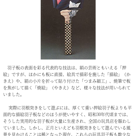
羽子板の表面を彩る代表的な技法は、絹の芸術ともいえる「押
絵」ですが、ほかにも板に直接、絵具で描彩を施した「描絵」（か
きえ）や、絹の小片を折って貼り付けた「つまみ細工」、焼筆で板
を焦がして描く「焼絵」（やきえ）など、様々な技法が用いられて
いました。
実際に羽根突きをして遊ぶには、厚くて重い押絵羽子板よりも平
面的な描絵羽子板などのほうが使いやすく、昭和30年代頃までは、
そうした実用的な羽子板が大量に生産され、全国の玩具店を賑わし
ていました。しかし、正月といえども羽根突きをして遊んでいる風
景を見かけることは稀となった現在、これらの玩具羽子板も数少な