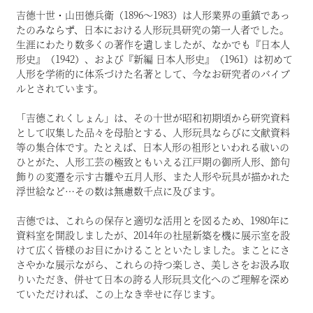
吉德十世・山田德兵衛（1896～1983）は人形業界の重鎮であっ
たのみならず、日本における人形玩具研究の第一人者でした。
生涯にわたり数多くの著作を遺しましたが、なかでも『日本人
形史』（1942）、および『新編 日本人形史』（1961）は初めて
人形を学術的に体系づけた名著として、今なお研究者のバイブ
ルとされています。
「吉德これくしょん」は、その十世が昭和初期頃から研究資料
として収集した品々を母胎とする、人形玩具ならびに文献資料
等の集合体です。たとえば、日本人形の祖形といわれる祓いの
ひとがた、人形工芸の極致ともいえる江戸期の御所人形、節句
飾りの変遷を示す古雛や五月人形、また人形や玩具が描かれた
浮世絵など…その数は無慮数千点に及びます。
吉德では、これらの保存と適切な活用とを図るため、1980年に
資料室を開設しましたが、2014年の社屋新築を機に展示室を設
けて広く皆様のお目にかけることといたしました。まことにさ
さやかな展示ながら、これらの持つ楽しさ、美しさをお汲み取
りいただき、併せて日本の誇る人形玩具文化へのご理解を深め
ていただければ、この上なき幸せに存じます。