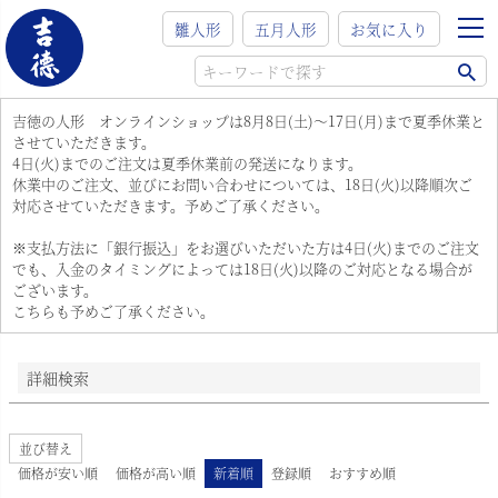
在庫なし商品
雛人形
五月人形
お気に入り
在庫なし商品を表示
商品番号/JANコード
吉徳の人形 オンラインショップは8月8日(土)～17日(月)まで夏季休業と
させていただきます。
4日(火)までのご注文は夏季休業前の発送になります。
並び順
休業中のご注文、並びにお問い合わせについては、18日(火)以降順次ご
新着順
対応させていただきます。予めご了承ください。
登録順
※支払方法に「銀行振込」をお選びいただいた方は4日(火)までのご注文
価格が安い順
でも、入金のタイミングによっては18日(火)以降のご対応となる場合が
価格が高い順
ございます。
優先度順
こちらも予めご了承ください。
レビュー順
キーワードヒット順
検索
詳細検索
並び替え
価格が安い順
価格が高い順
新着順
登録順
おすすめ順