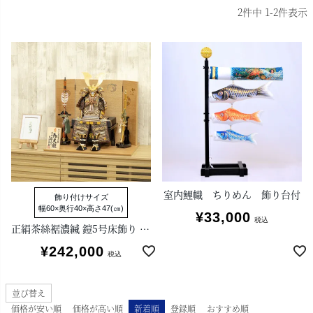
2
件中
1
-
2
件表示
室内鯉幟 ちりめん 飾り台付
飾り付けサイズ
幅60×奥行40×高さ47(㎝)
¥
33,000
税込
正絹茶絲裾濃縅 鎧5号床飾り 雄山作
¥
242,000
税込
並び替え
価格が安い順
価格が高い順
新着順
登録順
おすすめ順