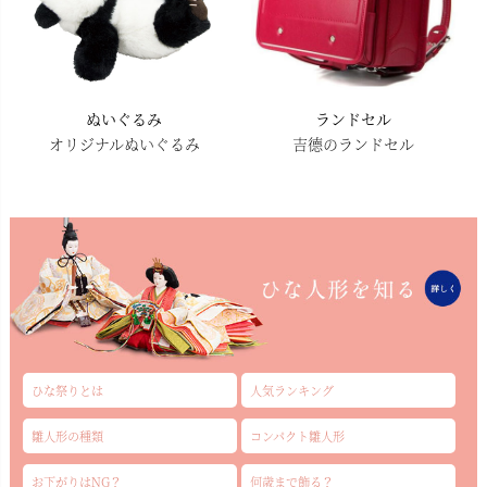
ぬいぐるみ
ランドセル
オリジナルぬいぐるみ
吉德のランドセル
ひな祭りとは
人気ランキング
雛人形の種類
コンパクト雛人形
お下がりはNG？
何歳まで飾る？