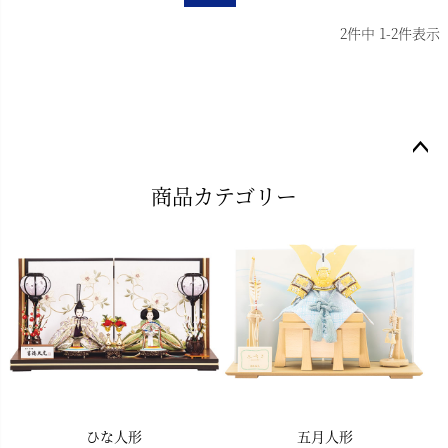
2
件中
1
-
2
件表示
ペー
商品カテゴリー
ジト
ップ
へ
ひな人形
五月人形