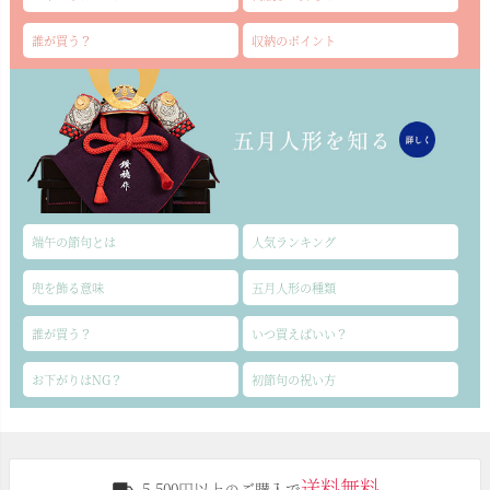
誰が買う？
収納のポイント
端午の節句とは
人気ランキング
兜を飾る意味
五月人形の種類
誰が買う？
いつ買えばいい？
お下がりはNG？
初節句の祝い方
送料無料
5,500円以上のご購入で