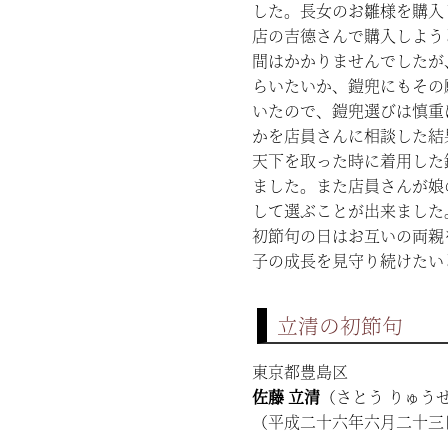
した。長女のお雛様を購入
店の吉德さんで購入しよう
間はかかりませんでしたが
らいたいか、鎧兜にもその
いたので、鎧兜選びは慎重
かを店員さんに相談した結
天下を取った時に着用した
ました。また店員さんが娘
して選ぶことが出来ました
初節句の日はお互いの両親
子の成長を見守り続けたいと
立清の初節句
東京都豊島区
佐藤 立清
（さとう りゅう
（平成二十六年六月二十三