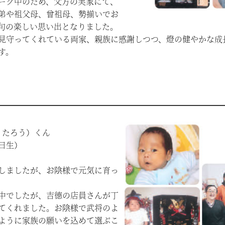
ーク中のため、父方の実家にて、
弟や祖父母、曾祖母、勢揃いでお
句の楽しい思い出となりました。
見守ってくれている両家、親族に感謝しつつ、燈の健やかな成
す。
くたろう）くん
日生）
しましたが、お陰様で元気に育っ
中でしたが、吉德の店員さんが丁
てくれました。お陰様で武将のよ
ように家族の願いを込めて選ぶこ