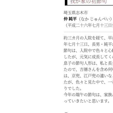
我が家の初節句
埼玉県志木市
仲 純平
（なか じゅんぺい
（平成二十六年七月十三日
約三カ月の入院を経て、早
年七月十三日、長男・純平
節句は、入院中で色々と心
したが、元気に成長してく
息子の節句人形は、私と長
たので、吉德さんを含め何
は、京兜、江戸兜の違いな
たが、色々と見た中で、一
りでした。
今年の端午の節句は、家族
っていきたいと思います。 