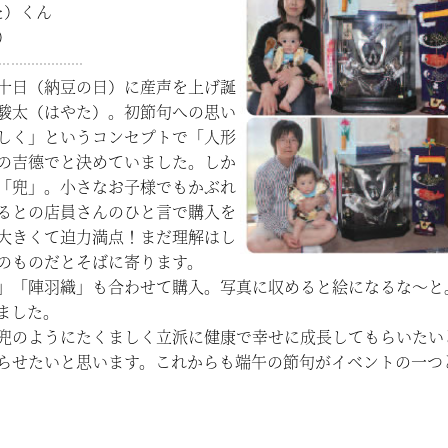
た）くん
）
十日（納豆の日）に産声を上げ誕
駿太（はやた）。初節句への思い
しく」というコンセプトで「人形
の吉德でと決めていました。しか
「兜」。小さなお子様でもかぶれ
るとの店員さんのひと言で購入を
大きくて迫力満点！まだ理解はし
のものだとそばに寄ります。
」「陣羽織」も合わせて購入。写真に収めると絵になるな〜と
ました。
兜のようにたくましく立派に健康で幸せに成長してもらいたい
らせたいと思います。これからも端午の節句がイベントの一つ