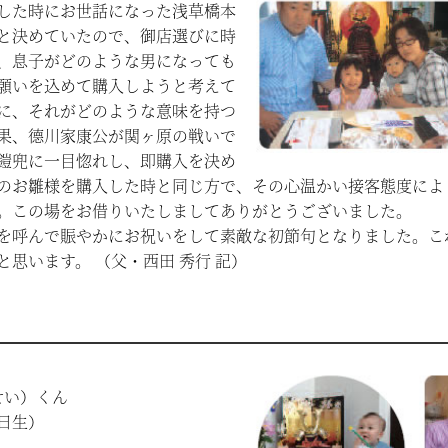
した時にお世話になった浅草橋本
と決めていたので、御店選びに時
、息子がどのような男になっても
願いを込めて購入しようと考えて
に、それがどのような意味を持つ
果、德川家康公が関ヶ原の戦いで
鎧兜に一目惚れし、即購入を決め
のお雛様を購入した時と同じ方で、その心温かい接客態度によ
。この場をお借りいたしましてありがとうございました。
を呼んで賑やかにお祝いをして素敵な初節句となりました。こ
思います。 （父・西田 秀行 記）
せい）くん
日生）