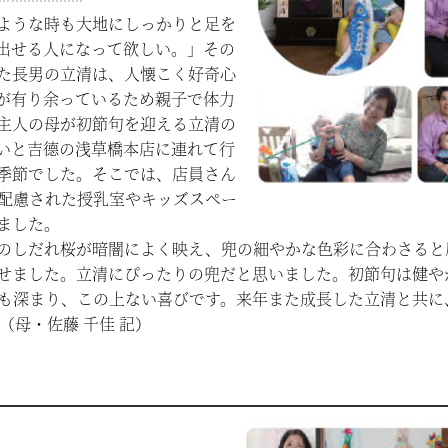
ような時も大地にしっかりと足を
出せる人になって欲しい。」その
た長男の立清は、人懐こく好奇心
が有り余っているため親子で体力
主人の母が初節句を迎える立清の
いと吉德の浅草橋本店に連れて行
季節でした。そこでは、店員さん
配慮された授乳室やキッズスペー
ました。
のしだれ桜が暗闇によく映え、兜の細やかな色彩に合わさると
せました。立清にぴったりの兜だと思いました。初節句は健や
も深まり、この上ない喜びです。来年また成長した立清と共に
（母・佐藤 千佳 記）