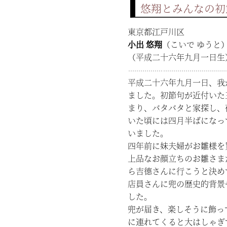
悠翔とみんなの初
東京都江戸川区
小出 悠翔
（こいで ゆうと
（平成二十六年九月一日生
平成二十六年九月一日、我
ました。初節句が近付いた
まり、バタバタと家探し、
いた頃には四月半ばになっ
いました。
四年前に妹夫婦がお雛様を
上品なお顔立ちのお雛さま
ら吉德さんに行こうと決め
店員さんに兜の歴史的背景
した。
兜が届き、楽しそうに飾っ
に連れてくると大はしゃぎ