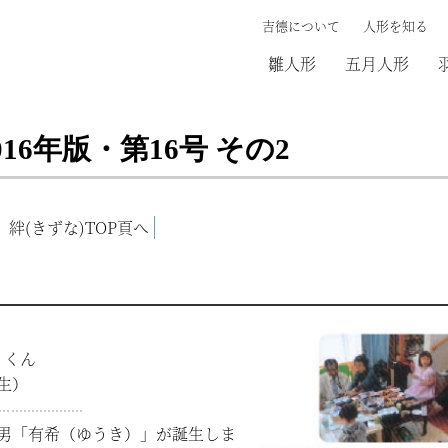
吉德について
人形を知る
雛人形
五月人形
16年版・第16号 その2
絆(きずな)TOP頁へ
）くん
生）
男「有希（ゆうき）」が誕生しま