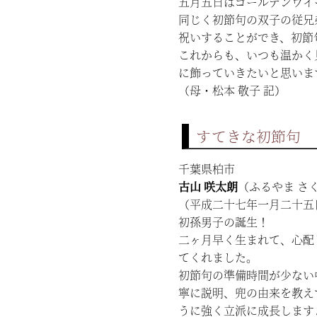
五月五日はゴールデンウイ
同じく初節句の双子の従兄
祝いすることができ、初節
これからも、いつも温かく
に飾っていきたいと思いま
（母・松本 敬子 記）
すてきな初節句
千葉県柏市
古山 咲太朗
（ふるやま さ
（平成二十七年一月二十五
初孫男子の誕生！
二ヶ月早く生まれて、心配
てくれました。
初節句の準備時間が少ない
寧に説明、兜の由来を教え
うに強く立派に成長します