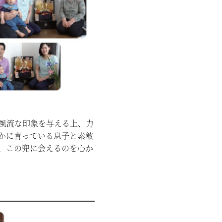
風流な印象を与える上、力
かに育っている息子と素敵
、この兜に会えるのを心か