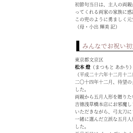
初節句当日は、主人の両親
ってくれる両家の家族に感
この兜のように勇ましく元
（母・小出 輝美 記）
みんなでお祝い初
東京都文京区
松本 燈
（まつもと あかり
（平成二十六年十二月十二
二〇十四年十二月、待望の
した。
両親から五月人形を贈りた
吉德浅草橋本店にお邪魔し
いただきながら、弓太刀に
一緒に選んだ立派な五月人
した。