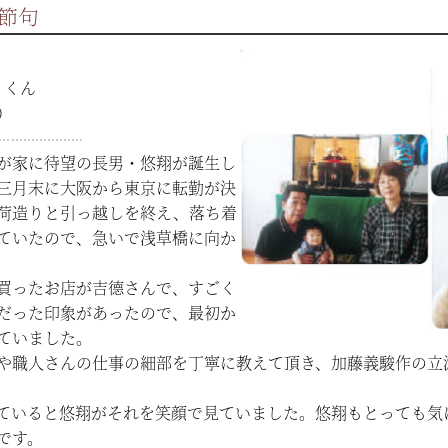
節句
）くん
）
が家に待望の長男・悠翔が誕生し
三月末に大阪から東京に転勤が決
荷造りと引っ越しを終え、落ち着
ていたので、急いで浅草橋に向か
買ったお店が吉德さんで、すごく
だった印象があったので、最初か
ていました。
や職人さんの仕事の細部を丁寧に教えて頂き、加藤義駿作の立
ていると悠翔がそれを笑顔で見ていました。悠翔もとっても気
です。