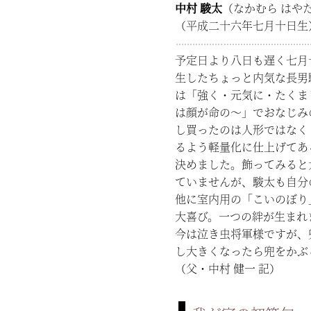
中村 駿太
（なかむら はや
（平成二十六年七月十日生
予定日より八日も遅く七月
生したちょっと内気な長男
は「強く・元気に・たくま
は顔が命の〜」でおなじみ
し買ったのは人形ではなく
るよう軽量化に仕上げてあ
決めました。飾ってみると
ていませんが、駿太も自分
他に室内用の「こいのぼり
大喜び。一つの絆が生まれ
今は泣き虫将軍様ですが、
し大きくなったら兜をかぶ
（父・中村 健一 記）