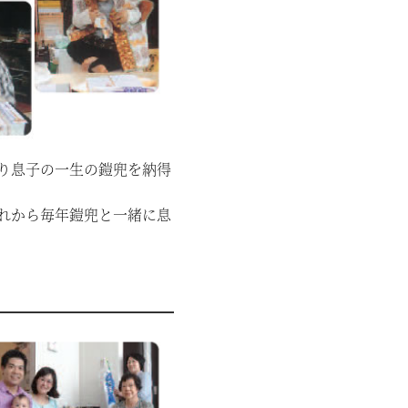
り息子の一生の鎧兜を納得
れから毎年鎧兜と一緒に息