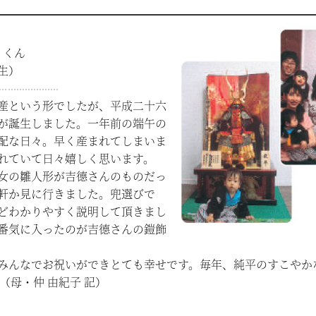
）くん
生）
産という形でしたが、平成二十六
が誕生しました。一年前の端午の
配な日々。早く産まれてしまいま
れていて日々嬉しく思います。
女の雛人形が吉德さんのものだっ
軒か見に行きました。兜選びで
どわかりやすく説明して頂きまし
番気に入ったのが吉德さんの鎧飾
みんなでお祝いができとても幸せです。毎年、純平のすこやか
（母・仲 由紀子 記）