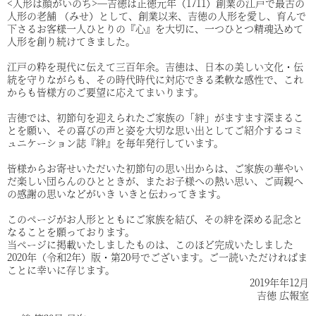
<人形は顔がいのち>―吉徳は正徳元年（1711）創業の江戸で最古の
人形の老舗 （みせ）として、創業以来、吉徳の人形を愛し、育んで
下さるお客様一人ひとりの『心』を大切に、一つひとつ精魂込めて
人形を創り続けてきました。
江戸の粋を現代に伝えて三百年余。吉徳は、日本の美しい文化・伝
統を守りながらも、その時代時代に対応できる柔軟な感性で、これ
からも皆様方のご要望に応えてまいります。
吉徳では、初節句を迎えられたご家族の「絆」がますます深まるこ
とを願い、その喜びの声と姿を大切な思い出としてご紹介するコミ
ュニケーション誌『絆』を毎年発行しています。
皆様からお寄せいただいた初節句の思い出からは、ご家族の華やい
だ楽しい団らんのひとときが、またお子様への熱い思い、ご両親へ
の感謝の思いなどがいき いきと伝わってきます。
このページがお人形とともにご家族を結び、その絆を深める記念と
なることを願っております。
当ページに掲載いたしましたものは、このほど完成いたしました
2020年（令和2年）版・第20号でございます。ご一読いただければま
ことに幸いに存じます。
2019年年12月
吉徳 広報室