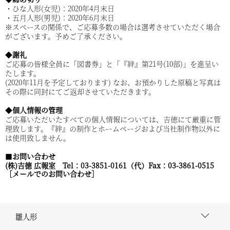
・ひな人形(女児)：2020年4月末日
・五月人形(男児)：2020年6月末日
※スペースの関係で、ご応募多数の場合は選考させていただく場合
がございます。予めご了承ください。
◆
謝礼
ご応募の皆様全員に「図書券」と「『絆』第21号(10部)」を進呈い
たします。
(2020年11月を予定しております) なお、お預かりした原稿と写真は
その際に同封にてご返却させていただきます。
◆
個人情報の管理
ご応募いただいたすべての個人情報については、吉徳にて厳重に管
理致します。『絆』の制作とホームページおよび当社制作物以外に
は使用致しません。
■
お問い合わせ
(
株)
吉德
広報室 Tel
：03-3851-0161
（代）Fax
：03-3861-0515
［メールでのお問い合わせ］
雛人形