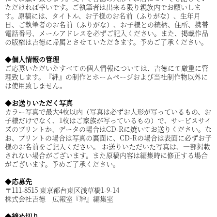
ただければ幸いです。ご執筆者は出来る限り親族内でお願いしま
す。原稿には、タイトル、お子様のお名前（ふりがな）、生年月
日、ご執筆者のお名前（ふりがな）、お子様との続柄、住所、携帯
電話番号、メールアドレスを必ずご記入ください。また、掲載作品
の版権は吉德に帰属とさせていただきます。予めご了承ください。
◆
個人情報の管理
ご応募いただいたすべての個人情報については、吉徳にて厳重に管
理致します。『絆』の制作とホームページおよび当社制作物以外に
は使用致しません。
◆
お送りいただく写真
カラー写真で最大4枚以内（写真は必ずお人形が写っているもの、お
子様だけでなく、1枚はご家族が写っているもの）で、サービスサイ
ズのプリントか、データの場合はCD-Rに焼いてお送りください。な
お、プリントの場合は写真の裏面に、CD-Rの場合は表面に必ずお子
様のお名前をご記入ください。 お送りいただいた写真は、一部掲載
されない場合がございます。また原稿内容は編集時に修正する場合
がございます。予めご了承ください。
◆
応募先
〒111-8515 東京都台東区浅草橋1-9-14
株式会社吉德 広報室『絆』編集室
◆
締め切り