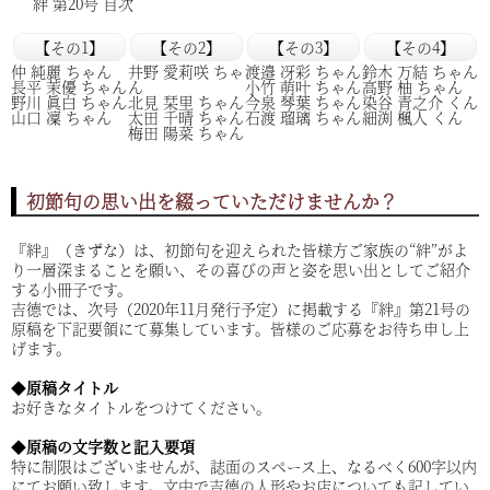
絆 第20号 目次
【その1】
【その2】
【その3】
【その4】
仲 純麗 ちゃん
井野 愛莉咲 ちゃ
渡邉 冴彩 ちゃん
鈴木 万結 ちゃん
長平 茉優 ちゃん
ん
小竹 萌叶 ちゃん
高野 柚 ちゃん
野川 眞白 ちゃん
北見 栞里 ちゃん
今泉 琴葉 ちゃん
染谷 青之介 くん
山口 凜 ちゃん
太田 千晴 ちゃん
石渡 瑠璃 ちゃん
細渕 楓人 くん
梅田 陽菜 ちゃん
初節句の思い出を綴っていただけませんか？
『絆』（きずな）は、初節句を迎えられた皆様方ご家族の“絆”がよ
り一層深まることを願い、その喜びの声と姿を思い出としてご紹介
する小冊子です。
吉德では、次号（2020年11月発行予定）に掲載する『絆』第21号の
原稿を下記要領にて募集しています。皆様のご応募をお待ち申し上
げます。
◆
原稿タイトル
お好きなタイトルをつけてください。
◆
原稿の文字数と記入要項
特に制限はございませんが、誌面のスペース上、なるべく600字以内
にてお願い致します。文中で吉德の人形やお店についても記してい