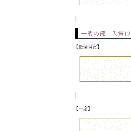
一般の部 入賞12
【最優秀賞】
【一席】