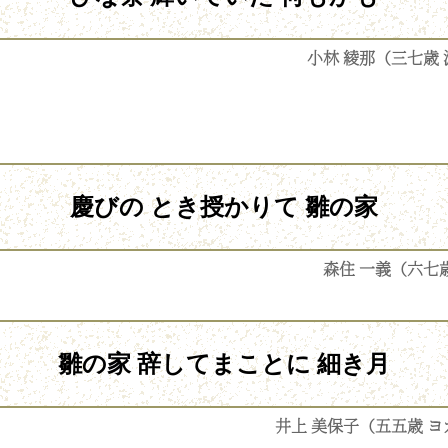
小林 綾那（三七歳
慶びの とき授かりて 雛の家
森住 一義（六七
雛の家 辞してまことに 細き月
井上 美保子（五五歳 