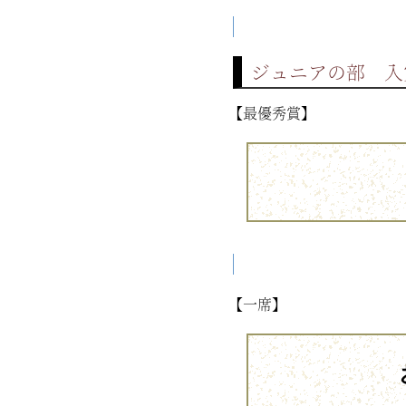
ジュニアの部 入賞
【最優秀賞】
【一席】