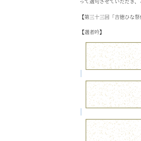
って選句させていただき、
【第三十三回「吉徳ひな祭俳
【選者吟】