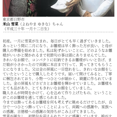
東京都日野市
米山 雪菜
（よねやま ゆきな）ちゃん
（平成三十年 一月十二日生）
初産。一月に雪菜が生まれ、毎日がとても早く過ぎていきました。
あっという間に二月になり、お雛様は早く飾った方が良い、と母が
購入の準備を始めました。私は恥ずかしいことに、どのようなお雛
様がいいかと聞かれるまで初節句の事は頭にありませんでした。
きれいなお顔で、コンパクトに収納できるお雛様がいいと告げ、ま
だ娘が小さかったので両親に本店まで行って、買ってきてもらうこ
とになりました。父は金の屏風に一目惚れをし、きれいなお顔をし
ていたということで購入したそうです。届いて開けてみると、丁寧
に梱包されており、小物一つひとつが細かく、綺麗に作られていま
した。金の屏風もピカピカとお雛様を輝かせていました。お雛様も
とても品があり、とてもきれいなお顔をしていました。
職人さんが時間をかけて、心を込めて作り上げたもの、ということ
がこのお雛様を通して感じられました。
今までは飾ってあるお雛様を何も考えずに眺めるだけでしたが、自
分で一つひとつ飾っていくことによって、両親への感謝や、家族へ
の感謝、吉德様への感謝の気持ちがこみ上げてきました。
雪菜が誕生し、初節句を迎えられたことに感謝しています。娘が大