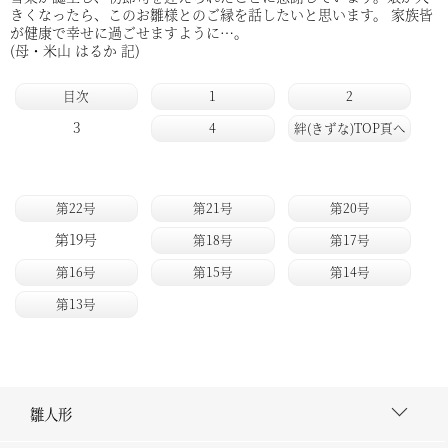
きくなったら、このお雛様とのご縁を話したいと思います。 家族皆
が健康で幸せに過ごせますように…。
(母・米山 はるか 記)
目次
1
2
3
4
絆(きずな)TOP頁へ
第22号
第21号
第20号
第19号
第18号
第17号
第16号
第15号
第14号
第13号
雛人形