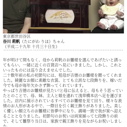
東京都世田谷区
谷川 莉帆
（たにがわ りほ）ちゃん
（平成二十九年 十月三十日生）
年が明けて間もなく、母から莉帆のお雛様を選んであげたいと誘っ
てもらい、一緒に近くの百貨店へ見にいきました。しかし、これと
いったものには巡り会えませんでした。
二十数年前の私の初節句には、祖母が吉德のお雛様を贈ってくれま
した。綺麗なお顔に素敵な衣裳、とても立派な七段飾りを、嫁いだ
今でも母が毎年欠かさず飾ってくれています。
やっぱり吉德のお雛様が見たい!と母に伝えると、母もそう思ってい
たとのことで、母、妹、主人と娘を連れて浅草橋本店へ足を運びま
した。店内に展示されているすべてのお雛様を見て回り、様々な表
情のお人形がある中で、一際目を引く親王飾りがありました。美し
く優しい顔立ちのお雛様に皆夢中になり、満場一致で我が家へ迎え
ることとなりました。初節句のお祝いは両家揃って七段飾りの前
で、そして雛祭り当日は、家族で親王飾りを見ながらお祝いしまし
た。