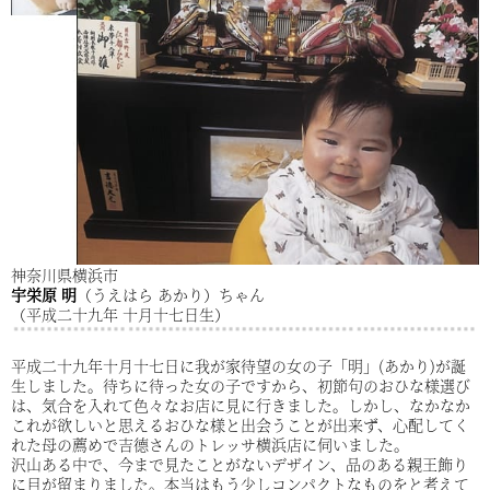
神奈川県横浜市
宇栄原 明
（うえはら あかり）ちゃん
（平成二十九年 十月十七日生）
平成二十九年十月十七日に我が家待望の女の子「明」(あかり)が誕
生しました。待ちに待った女の子ですから、初節句のおひな様選び
は、気合を入れて色々なお店に見に行きました。しかし、なかなか
これが欲しいと思えるおひな様と出会うことが出来ず、心配してく
れた母の薦めで吉德さんのトレッサ横浜店に伺いました。
沢山ある中で、今まで見たことがないデザイン、品のある親王飾り
に目が留まりました。本当はもう少しコンパクトなものをと考えて