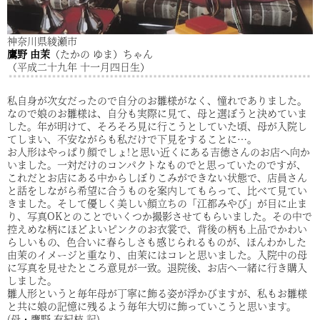
神奈川県綾瀬市
鷹野 由茉
（たかの ゆま）ちゃん
（平成二十九年 十一月四日生）
私自身が次女だったので自分のお雛様がなく、憧れでありました。
なので娘のお雛様は、自分も実際に見て、母と選ぼうと決めていま
した。年が明けて、そろそろ見に行こうとしていた頃、母が入院し
てしまい、不安ながらも私だけで下見をすることに…。
お人形はやっぱり顔でしょ!と思い近くにある吉德さんのお店へ向か
いました。一対だけのコンパクトなものでと思っていたのですが、
これだとお店にある中からしぼりこみができない状態で、店員さん
と話をしながら希望に合うものを案内してもらって、比べて見てい
きました。そして優しく美しい顔立ちの「江都みやび」が目に止ま
り、写真OKとのことでいくつか撮影させてもらいました。その中で
控えめな柄にほどよいピンクのお衣裳で、背後の柄も上品でかわい
らしいもの、色合いに春らしさも感じられるものが、ほんわかした
由茉のイメージと重なり、由茉にはコレと思いました。入院中の母
に写真を見せたところ意見が一致。退院後、お店へ一緒に行き購入
しました。
雛人形というと毎年母が丁寧に飾る姿が浮かびますが、私もお雛様
と共に娘の記憶に残るよう毎年大切に飾っていこうと思います。
(母・鷹野 有紀枝 記)