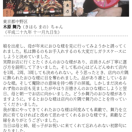
東京都中野区
木原 舞乃
（きはら まの）ちゃん
（平成二十九年 十一月九日生）
娘を出産し、母が年末におひな様を見に行ってみようかと誘ってく
れました。私は飾るのもお手入れするのも大変だしガラスケースに
しようと決めていました。
実際お店に行くとたくさんのおひな様があり、店員さんが丁寧に選
び方を説明して下さいました。そして私の心はどんどんゆれて店内
を1周、2周、3周しても決められない。そう思ったとき、店内の片隅
に飾られたおひな様に目を奪われました。品があり凛としているお
ひな様。そして魔除けの意味を持つ格子の屏風。しかしまだ決めら
れず他のお店も見ましたがやはり吉德さんのおひな様にしようと翌
日、母と朝一でお店に向かいました。どうか舞乃のおひな様があり
ますように。するとおひな様は店内の片隅で舞乃のことを待ってい
てくださいました。
我が家にやってきてくれたおひな様は何度みても素敵で、舞乃を立
派に育てなければと改めて思わせてくれるおひな様です。素敵なご
縁をありがとうございました。
当日は母と姉、姪っ子がお祝いに来てくれて忘れられない初節句に
なりました。