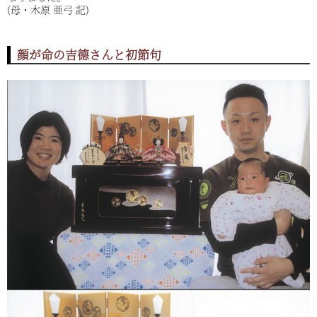
(母・木原 亜弓 記)
顔が命の吉德さんと初節句