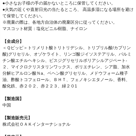
●小さなお子様の手の届かないところに保管してください。
●火気の近くや直射日光の当たるところ、 高温多湿になる場所を避け
て保管してください。
※廃棄の際は、各地方自治体の廃棄区分に従ってください。
マスコット材質：塩化ビニル樹脂、ナイロン
【全成分】
＜Ｑピッピ＞トリメリト酸トリトリデシル、トリプリル酸/カプリン
酸)グリセリル、オゾケライト、リンゴ酸ジイソステアリル、パルミ
チン酸エチルヘキシル、ビスジグリセリルポリアシルアジペート-
２、マイクロクリスタリンワックス、ポリエチレン、シア脂、加水
分解ヒアルロン酸Ｎa、ベヘン酸グリセリル、メドウフォーム種子
油、酢酸トコフェロール、ＢＨＴ、フェノキシエタノール、香料、
酸化鉄、赤２０２、赤２２３、緑２０1
【製造国】
中国
【製造販売元】
株式会社ＯＡＫインターナショナル