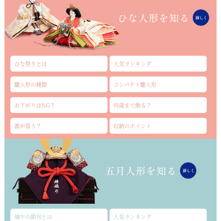
ひな祭りとは
人気ランキング
雛人形の種類
コンパクト雛人形
お下がりはNG？
何歳まで飾る？
誰が買う？
収納のポイント
端午の節句とは
人気ランキング