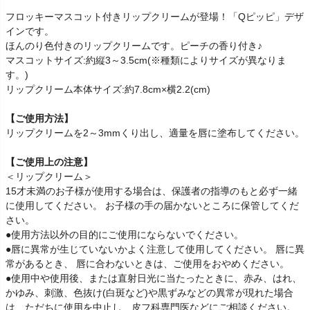
フロッキーマスコット付きリップクリームが登場！「Qピッピ」デザ
インです。
ほんのり色付きのリップクリームです。ピーチの香り付き♪
マスコットサイズ:約縦3～3.5cm(※種類によりサイズが異なりま
す。)
リップクリーム本体サイズ:約7.8cm×横2.2(cm)
【ご使用方法】
リップクリームを2～3mmくり出し、適量を唇に塗布してください。
【ご使用上の注意】
＜リップクリーム＞
15才未満のお子様が使用する場合は、保護者の指導のもと必ず一緒
に使用してください。 お子様の手の届かないところに保管してくだ
さい。
●使用方法以外の目的にご使用にならないでください。
●唇に異常が生じていないかよく注意して使用してください。 唇に異
常があるとき、 唇に合わないときは、ご使用をおやめください。
●使用中や使用後、または直射日光に当たったときに、赤み、はれ、
かゆみ、刺激、色抜け(白斑など)や黒ずみなどの異常が現れた場合
は、ただちに使用を中止し、皮フ科専門医などにご相談ください。