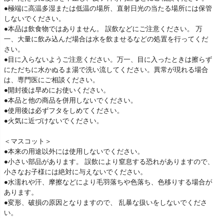
●極端に高温多湿または低温の場所、直射日光の当たる場所には保管
しないでください。
●本品は飲食物ではありません。 誤飲などにご注意ください。 万
一、大量に飲み込んだ場合は水を飲ませるなどの処置を行ってくだ
さい。
●目に入らないようご注意ください。万一、目に入ったときは擦らず
にただちに水かぬるま湯で洗い流してください。異常が現れる場合
は、専門医にご相談ください。
●開封後は早めにお使いください。
●本品と他の商品を併用しないでください。
●使用後は必ずフタをしめてください。
●火気に近づけないでください。
＜マスコット＞
●本来の用途以外には使用しないでください。
●小さい部品があります。 誤飲により窒息する恐れがありますので、
小さなお子様には絶対に与えないでください。
●水濡れや汗、摩擦などにより毛羽落ちや色落ち、色移りする場合が
あります。
●変形、破損の原因となりますので、 乱暴な扱いをしないでくださ
い。