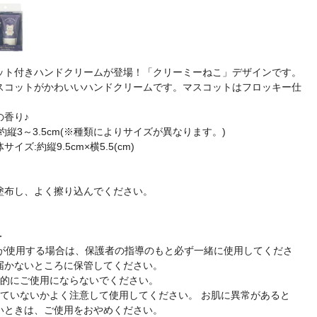
ット付きハンドクリームが登場！「クリーミーねこ」デザインです。
スコットがかわいいハンドクリームです。マスコットはフロッキー仕
の香り♪
約縦3～3.5cm(※種類によりサイズが異なります。)
ズ:約縦9.5cm×横5.5(cm)
塗布し、よく擦り込んでください。
】
＞
様が使用する場合は、保護者の指導のもと必ず一緒に使用してくださ
届かないところに保管してください。
目的にご使用にならないでください。
じていないかよく注意して使用してください。 お肌に異常があると
いときは、ご使用をおやめください。