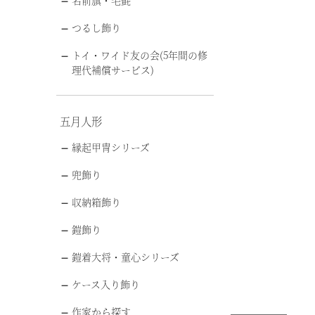
名前旗・毛氈
つるし飾り
トイ・ワイド友の会(5年間の修
理代補償サービス)
五月人形
縁起甲冑シリーズ
兜飾り
収納箱飾り
鎧飾り
鎧着大将・童心シリーズ
ケース入り飾り
作家から探す