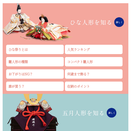
ひな祭りとは
人気ランキング
雛人形の種類
コンパクト雛人形
お下がりはNG？
何歳まで飾る？
誰が買う？
収納のポイント