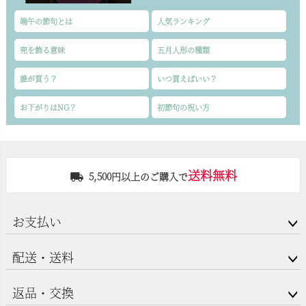
端午の節句とは
人気ランキング
兜を飾る意味
五月人形の種類
誰が買う？
いつ買えばいい？
お下がりはNG？
初節句の祝い方
送料無料
5,500円以上のご購入で
お支払い
配送・送料
返品・交換