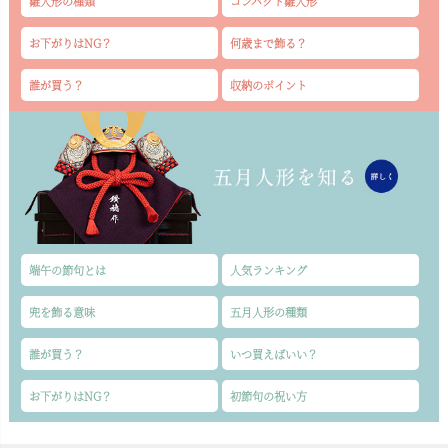
雛人形の種類
コンパクト雛人形
お下がりはNG？
何歳まで飾る？
誰が買う？
収納のポイント
端午の節句とは
人気ランキング
兜を飾る意味
五月人形の種類
誰が買う？
いつ買えばいい？
お下がりはNG？
初節句の祝い方