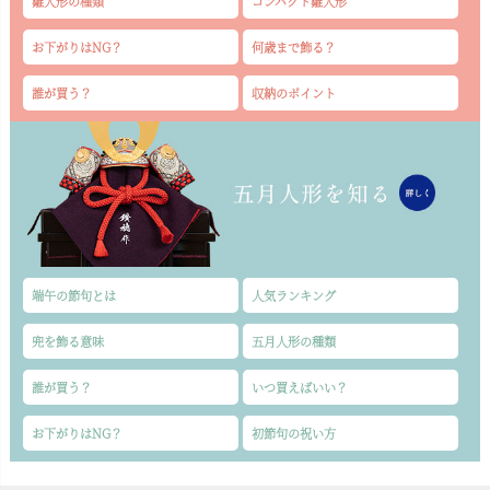
雛人形の種類
コンパクト雛人形
お下がりはNG？
何歳まで飾る？
誰が買う？
収納のポイント
端午の節句とは
人気ランキング
兜を飾る意味
五月人形の種類
誰が買う？
いつ買えばいい？
お下がりはNG？
初節句の祝い方