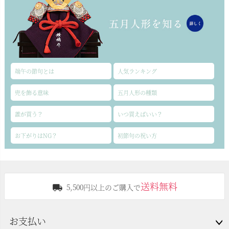
端午の節句とは
人気ランキング
兜を飾る意味
五月人形の種類
誰が買う？
いつ買えばいい？
お下がりはNG？
初節句の祝い方
送料無料
5,500円以上のご購入で
お支払い