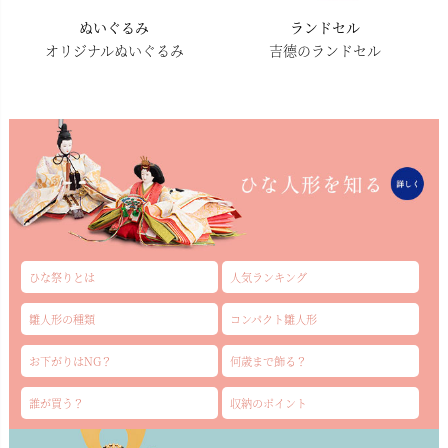
ぬいぐるみ
ランドセル
オリジナルぬいぐるみ
吉德のランドセル
ひな祭りとは
人気ランキング
雛人形の種類
コンパクト雛人形
お下がりはNG？
何歳まで飾る？
誰が買う？
収納のポイント