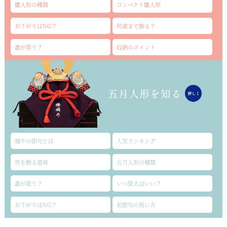
雛人形の種類
コンパクト雛人形
お下がりはNG？
何歳まで飾る？
誰が買う？
収納のポイント
端午の節句とは
人気ランキング
兜を飾る意味
五月人形の種類
誰が買う？
いつ買えばいい？
お下がりはNG？
初節句の祝い方