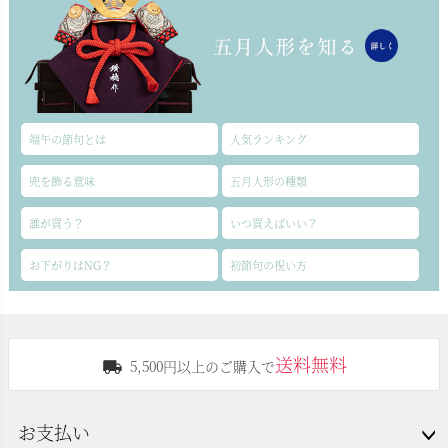
端午の節句とは
人気ランキング
兜を飾る意味
五月人形の種類
誰が買う？
いつ買えばいい？
お下がりはNG？
初節句の祝い方
送料無料
5,500円以上のご購入で
お支払い