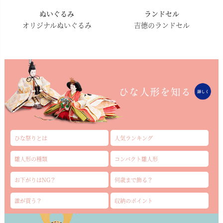
ぬいぐるみ
ランドセル
オリジナルぬいぐるみ
吉德のランドセル
ひな祭りとは
人気ランキング
雛人形の種類
コンパクト雛人形
お下がりはNG？
何歳まで飾る？
誰が買う？
収納のポイント