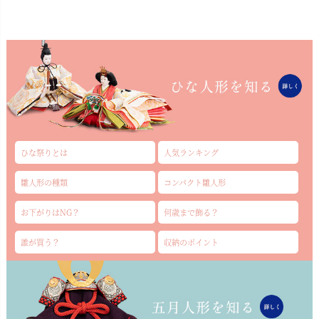
ひな祭りとは
人気ランキング
雛人形の種類
コンパクト雛人形
お下がりはNG？
何歳まで飾る？
誰が買う？
収納のポイント