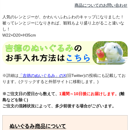
商品についてのお問い合わせ
人気のレンとジーが、かわいいふわふわのキャップになりました！
被ってレンとジーになりきれば、観戦もより盛り上がること違いな
し！
レンジー RenG
W22×D20×H35cm
※詳細は
「吉徳のぬいぐるみ」のX
(旧Twitter)の投稿にも記載してお
ります。(クリックすると外部サイトに移動します。)
※ご注文日の翌日から数えて、
1週間～10日後にお届けします。
(離
島などを除く)
ご注文の混雑状況によって、多少前後する場合がございます。