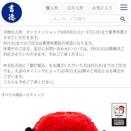
雛人形
五月人形
お気に入り
吉徳の人形 オンラインショップは8月8日(土)～17日(月)まで夏季休業と
させていただきます。
4日(火)までのご注文は夏季休業前の発送になります。
休業中のご注文、並びにお問い合わせについては、18日(火)以降順次ご
対応させていただきます。予めご了承ください。
※支払方法に「銀行振込」をお選びいただいた方は4日(火)までのご注文
でも、入金のタイミングによっては18日(火)以降のご対応となる場合が
ございます。
こちらも予めご了承ください。
すべての商品
G キャップ