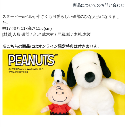
商品についてのお問い合わせ
スヌーピー&ベルが小さくも可愛らしい磁器のひな人形になりまし
た。
幅17×奥行11×高さ11.5(cm)
[材質]人形:磁器 / 台:合成木材 / 屏風:紙 / 木札:木製
※こちらの商品にはオンライン限定特典は付きません。