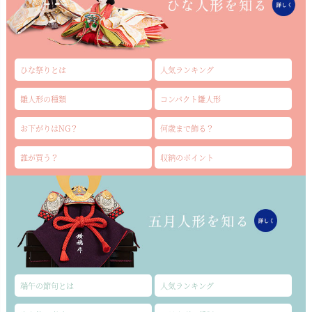
ひな祭りとは
人気ランキング
雛人形の種類
コンパクト雛人形
お下がりはNG？
何歳まで飾る？
誰が買う？
収納のポイント
端午の節句とは
人気ランキング