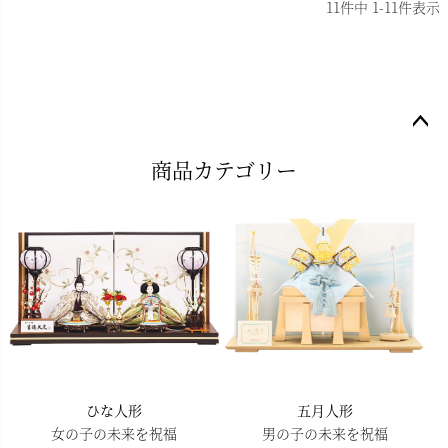
11
件中
1
-
11
件表示
ペー
商品カテゴリー
ジト
ップ
へ
ひな人形
五月人形
女の子の未来を祝福
男の子の未来を祝福