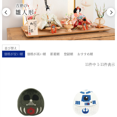
並び替え
価格が安い順
価格が高い順
新着順
登録順
おすすめ順
11
件中
1
-
11
件表示