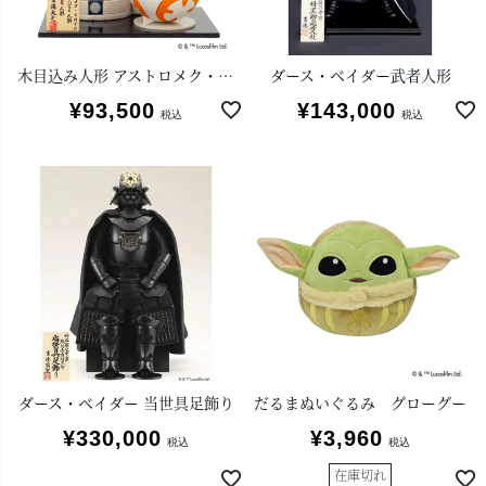
木目込み人形 アストロメク・ドロイド R2-D2 BB-8
ダース・ベイダー武者人形
¥
93,500
¥
143,000
税込
税込
ダース・ベイダー 当世具足飾り
だるまぬいぐるみ グローグー
¥
330,000
¥
3,960
税込
税込
在庫切れ