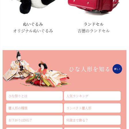
ぬいぐるみ
ランドセル
オリジナルぬいぐるみ
吉德のランドセル
ひな祭りとは
人気ランキング
雛人形の種類
コンパクト雛人形
お下がりはNG？
何歳まで飾る？