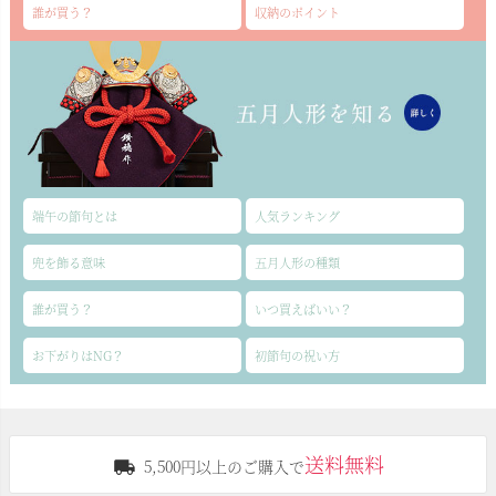
誰が買う？
収納のポイント
端午の節句とは
人気ランキング
兜を飾る意味
五月人形の種類
誰が買う？
いつ買えばいい？
お下がりはNG？
初節句の祝い方
送料無料
5,500円以上のご購入で