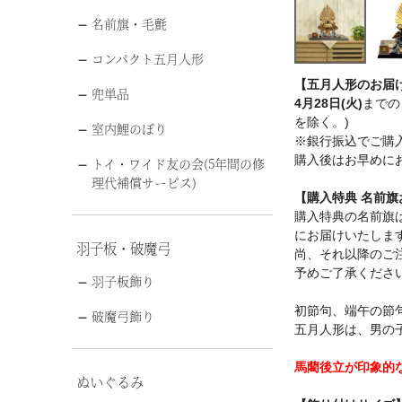
名前旗・毛氈
コンパクト五月人形
【五月人形のお届
兜単品
4月28日(火)
までの
を除く。)
室内鯉のぼり
※銀行振込でご購
購入後はお早めに
トイ・ワイド友の会(5年間の修
理代補償サービス)
【購入特典 名前
購入特典の名前旗は
にお届けいたしま
羽子板・破魔弓
尚、それ以降のご注
予めご了承くださ
羽子板飾り
初節句、端午の節
破魔弓飾り
五月人形は、男の
馬藺後立が印象的
ぬいぐるみ