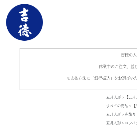
吉徳の人
休業中のご注文、並び
※支払方法に「銀行振込」をお選びいた
五月人形
【五月
すべての商品
【
五月人形
兜飾り
五月人形
コンパ