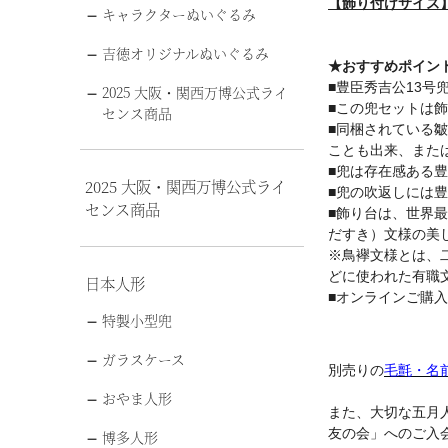
【飾り付けサイズ】幅
キャラクターぬいぐるみ
吉徳オリジナルぬいぐるみ
★おすすめポイン
■豊臣秀吉公13号
2025 大阪・関西万博公式ライ
■この兜セットは
センス商品
■同梱されている
ことも出来、また
■兜は存在感ある
2025 大阪・関西万博公式ライ
■兜の吹返しには
センス商品
■飾り台は、世界
だすき）文様の美
※鳥襷文様とは、
どに使われた有職
日本人形
■オンラインご購
特製小型兜
ガラスケース
別売りの
毛氈・名
おやま人形
また、大切な五月
友の会」へのご入
博多人形