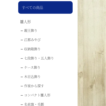
すべての商品
雛人形
親王飾り
江都みやび
収納箱飾り
七段飾り・五人飾り
ケース飾り
木目込飾り
作家から探す
コンパクト雛人形
名前旗・毛氈