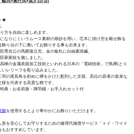
36×奥行36×高さ32(㎝)
ト★
兜。
飾り方を自由に楽しめます。
皺になりにくいラムース素材の袱紗を用い、芯木に掛け兜を載せ飾る
は飾り台の下に敷いてお飾りする事も出来ます。
豊臣秀吉公の馬藺後立兜。金の板札に白絲素掛縅。
豊臣家家紋を施しました。
最高峰の金属表面加工技術といわれる日本の「電鋳技術」で鳥襷(とり
しいレリーフを彫り込みました。
二羽の尾長鳥を斜めに襷をかけた配列した文様。高位の若者の装束な
文様を代表する高貴な柄です。
入特典：お名前旗・陣羽織・お手入れセット付
前旗
を使用するとより華やかにお飾りいただけます。
人形を安心してお守りするための修理代補償サービス「トイ・ワイド
会もおすすめしています。