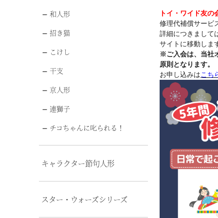
和人形
トイ・ワイド友の
修理代補償サービ
招き猫
詳細につきまして
サイトに移動します
こけし
※ご入会は、当社
原則となります。
干支
お申し込みは
こち
京人形
連獅子
チコちゃんに叱られる！
キャラクター節句人形
スター・ウォーズシリーズ