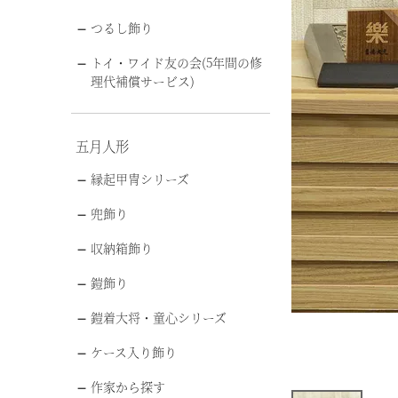
つるし飾り
トイ・ワイド友の会(5年間の修
理代補償サービス)
五月人形
縁起甲冑シリーズ
兜飾り
収納箱飾り
鎧飾り
鎧着大将・童心シリーズ
ケース入り飾り
作家から探す