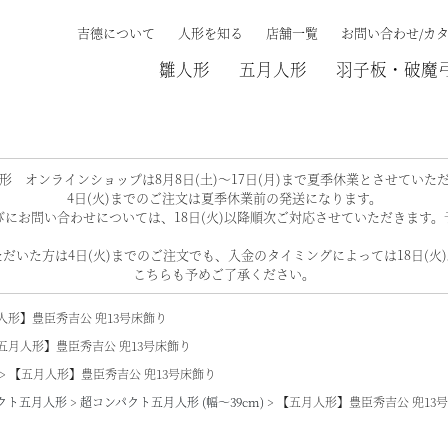
吉德について
人形を知る
店舗一覧
お問い合わせ/カ
雛人形
五月人形
羽子板・破魔
検索する
形 オンラインショップは8月8日(土)～17日(月)まで夏季休業とさせていた
4日(火)までのご注文は夏季休業前の発送になります。
にお問い合わせについては、18日(火)以降順次ご対応させていただきます
だいた方は4日(火)までのご注文でも、入金のタイミングによっては18日(火
こちらも予めご了承ください。
人形】豊臣秀吉公 兜13号床飾り
五月人形】豊臣秀吉公 兜13号床飾り
【五月人形】豊臣秀吉公 兜13号床飾り
クト五月人形
超コンパクト五月人形 (幅～39cm)
【五月人形】豊臣秀吉公 兜13