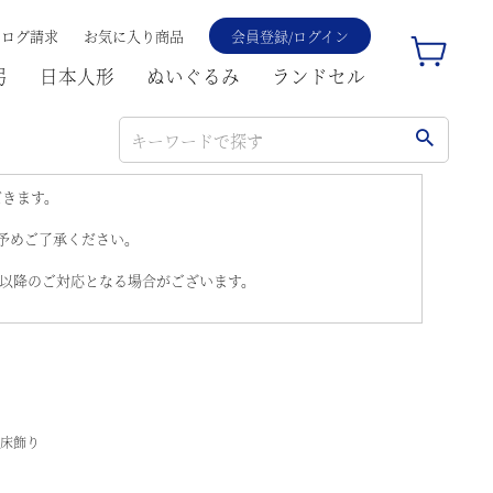
タログ請求
お気に入り商品
会員登録/ログイン
弓
日本人形
ぬいぐるみ
ランドセル
だきます。
。予めご了承ください。
)以降のご対応となる場合がございます。
号床飾り