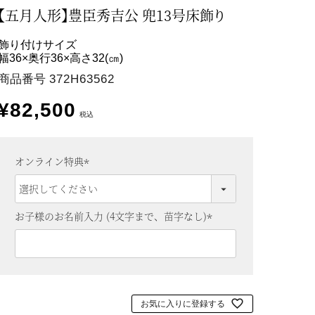
【五月人形】豊臣秀吉公 兜13号床飾り
飾り付けサイズ
幅36×奥行36×高さ32(㎝)
商品番号
372H63562
¥
82,500
税込
オンライン特典
(
必
須
お子様のお名前入力 (4文字まで、苗字なし)
)
(
必
須
)
お気に入りに登録する