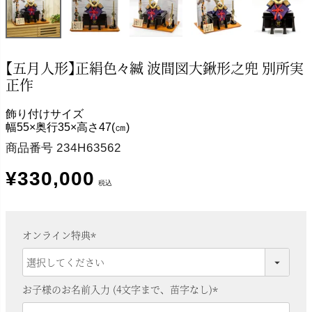
【五月人形】正絹色々縅 波間図大鍬形之兜 別所実
正作
飾り付けサイズ
幅55×奥行35×高さ47(㎝)
商品番号
234H63562
¥
330,000
税込
オンライン特典
(
必
須
お子様のお名前入力 (4文字まで、苗字なし)
)
(