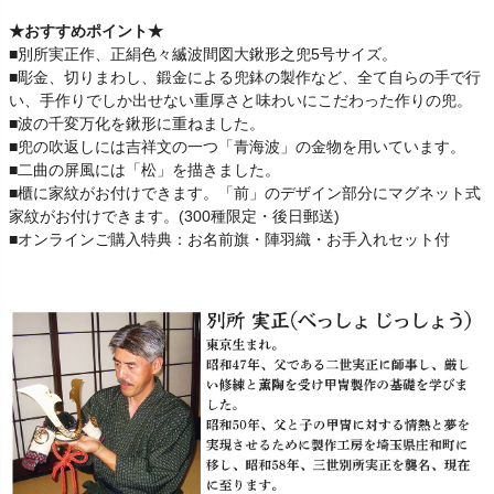
★おすすめポイント★
■別所実正作、正絹色々縅波間図大鍬形之兜5号サイズ。
■彫金、切りまわし、鍛金による兜鉢の製作など、全て自らの手で行
い、手作りでしか出せない重厚さと味わいにこだわった作りの兜。
■波の千変万化を鍬形に重ねました。
■兜の吹返しには吉祥文の一つ「青海波」の金物を用いています。
■二曲の屏風には「松」を描きました。
■櫃に家紋がお付けできます。「前」のデザイン部分にマグネット式
家紋がお付けできます。(300種限定・後日郵送)
■オンラインご購入特典：お名前旗・陣羽織・お手入れセット付