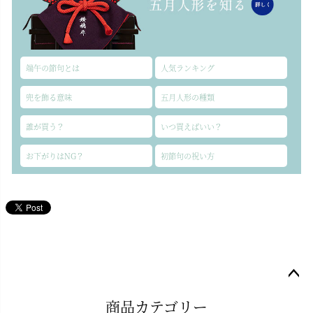
端午の節句とは
人気ランキング
兜を飾る意味
五月人形の種類
誰が買う？
いつ買えばいい？
お下がりはNG？
初節句の祝い方
ペー
商品カテゴリー
ジト