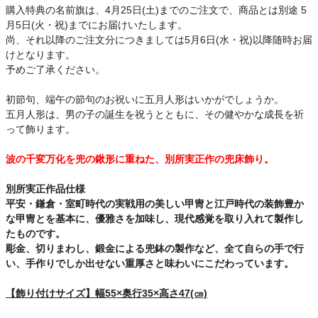
購入特典の名前旗は、4月25日(土)までのご注文で、商品とは別途 5
月5日(火・祝)までにお届けいたします。
尚、それ以降のご注文分につきましては5月6日(水・祝)以降随時お届
けとなります。
予めご了承ください。
初節句、端午の節句のお祝いに五月人形はいかがでしょうか。
五月人形は、男の子の誕生を祝うとともに、その健やかな成長を祈
って飾ります。
波の千変万化を兜の鍬形に重ねた、別所実正作の兜床飾り。
別所実正作品仕様
平安・鎌倉・室町時代の実戦用の美しい甲冑と江戸時代の装飾豊か
な甲冑とを基本に、優雅さを加味し、現代感覚を取り入れて製作し
たものです。
彫金、切りまわし、鍛金による兜鉢の製作など、全て自らの手で行
い、手作りでしか出せない重厚さと味わいにこだわっています。
【飾り付けサイズ】幅55×奥行35×高さ47(㎝)