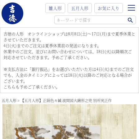
雛人形
五月人形
お気に入り
吉徳の人形 オンラインショップは8月8日(土)～17日(月)まで夏季休業と
させていただきます。
4日(火)までのご注文は夏季休業前の発送になります。
休業中のご注文、並びにお問い合わせについては、18日(火)以降順次ご
対応させていただきます。予めご了承ください。
※支払方法に「銀行振込」をお選びいただいた方は4日(火)までのご注文
でも、入金のタイミングによっては18日(火)以降のご対応となる場合が
ございます。
こちらも予めご了承ください。
五月人形
【五月人形】正絹色々縅 波間図大鍬形之兜 別所実正作