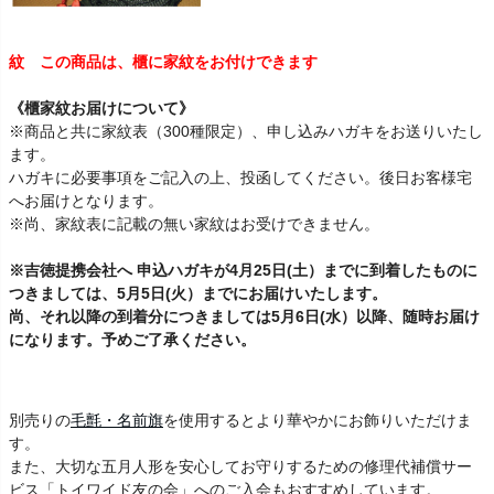
紋 この商品は、櫃に家紋をお付けできます
《櫃家紋お届けについて》
※商品と共に家紋表（300種限定）、申し込みハガキをお送りいたし
ます。
ハガキに必要事項をご記入の上、投函してください。後日お客様宅
へお届けとなります。
※尚、家紋表に記載の無い家紋はお受けできません。
※吉徳提携会社へ 申込ハガキが4月25日(土）までに到着したものに
つきましては、5月5日(火）までにお届けいたします。
尚、それ以降の到着分につきましては5月6日(水）以降、随時お届け
になります。予めご了承ください。
別売りの
毛氈・名前旗
を使用するとより華やかにお飾りいただけま
す。
また、大切な五月人形を安心してお守りするための修理代補償サー
ビス「トイワイド友の会」へのご入会もおすすめしています。