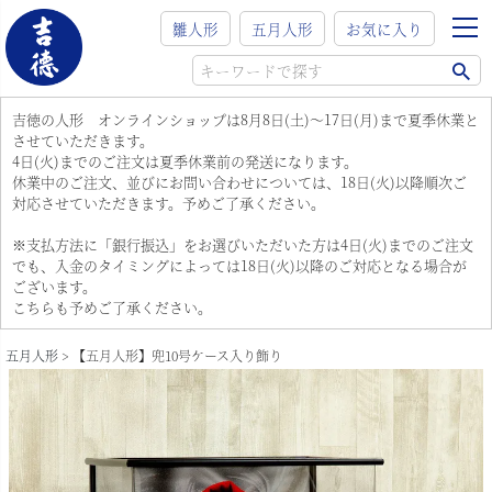
雛人形
五月人形
お気に入り
吉徳の人形 オンラインショップは8月8日(土)～17日(月)まで夏季休業と
させていただきます。
4日(火)までのご注文は夏季休業前の発送になります。
休業中のご注文、並びにお問い合わせについては、18日(火)以降順次ご
対応させていただきます。予めご了承ください。
※支払方法に「銀行振込」をお選びいただいた方は4日(火)までのご注文
でも、入金のタイミングによっては18日(火)以降のご対応となる場合が
ございます。
こちらも予めご了承ください。
五月人形
【五月人形】兜10号ケース入り飾り