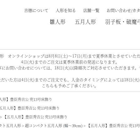
吉德について
人形を知る
店舗一覧
お問い合わせ/カ
雛人形
五月人形
羽子板・破魔
検索する
形 オンラインショップは8月8日(土)～17日(月)まで夏季休業とさせていた
4日(火)までのご注文は夏季休業前の発送になります。
にお問い合わせについては、18日(火)以降順次ご対応させていただきます
だいた方は4日(火)までのご注文でも、入金のタイミングによっては18日(火
こちらも予めご了承ください。
人形】豊臣秀吉公 兜13号床飾り
五月人形】豊臣秀吉公 兜13号床飾り
【五月人形】豊臣秀吉公 兜13号床飾り
クト五月人形
超コンパクト五月人形 (幅～39cm)
【五月人形】豊臣秀吉公 兜13