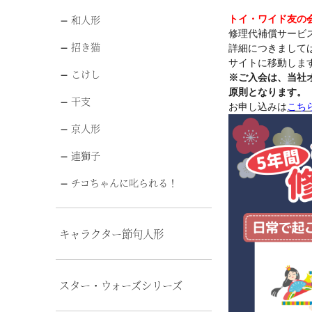
和人形
トイ・ワイド友の
修理代補償サービ
招き猫
詳細につきまして
サイトに移動します
こけし
※ご入会は、当社
原則となります。
干支
お申し込みは
こち
京人形
連獅子
チコちゃんに叱られる！
キャラクター節句人形
スター・ウォーズシリーズ