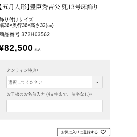
【五月人形】豊臣秀吉公 兜13号床飾り
飾り付けサイズ
幅36×奥行36×高さ32(㎝)
商品番号
372H63562
¥
82,500
税込
オンライン特典
(
必
須
お子様のお名前入力 (4文字まで、苗字なし)
)
(
必
須
)
お気に入りに登録する