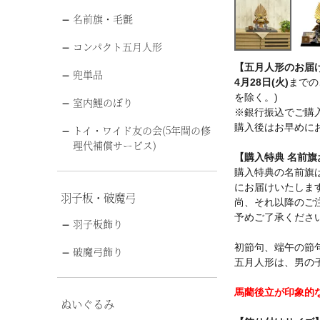
名前旗・毛氈
コンパクト五月人形
【五月人形のお届
兜単品
4月28日(火)
までの
を除く。)
室内鯉のぼり
※銀行振込でご購
購入後はお早めに
トイ・ワイド友の会(5年間の修
理代補償サービス)
【購入特典 名前
購入特典の名前旗は
にお届けいたしま
羽子板・破魔弓
尚、それ以降のご注
予めご了承くださ
羽子板飾り
初節句、端午の節
破魔弓飾り
五月人形は、男の
馬藺後立が印象的
ぬいぐるみ