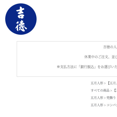
吉徳の人
休業中のご注文、並び
※支払方法に「銀行振込」をお選びいた
五月人形
【五月
すべての商品
【
五月人形
兜飾り
五月人形
コンパ