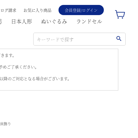
タログ請求
お気に入り商品
会員登録/ログイン
弓
日本人形
ぬいぐるみ
ランドセル
だきます。
。予めご了承ください。
)以降のご対応となる場合がございます。
号床飾り