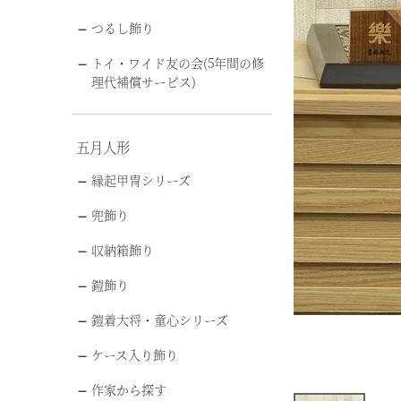
つるし飾り
トイ・ワイド友の会(5年間の修
理代補償サービス)
五月人形
縁起甲冑シリーズ
兜飾り
収納箱飾り
鎧飾り
鎧着大将・童心シリーズ
ケース入り飾り
作家から探す