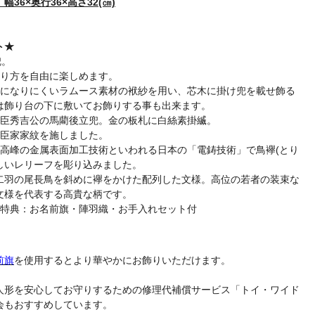
36×奥行36×高さ32(㎝)
ト★
兜。
飾り方を自由に楽しめます。
皺になりにくいラムース素材の袱紗を用い、芯木に掛け兜を載せ飾る
は飾り台の下に敷いてお飾りする事も出来ます。
豊臣秀吉公の馬藺後立兜。金の板札に白絲素掛縅。
豊臣家家紋を施しました。
最高峰の金属表面加工技術といわれる日本の「電鋳技術」で鳥襷(とり
しいレリーフを彫り込みました。
二羽の尾長鳥を斜めに襷をかけた配列した文様。高位の若者の装束な
文様を代表する高貴な柄です。
入特典：お名前旗・陣羽織・お手入れセット付
前旗
を使用するとより華やかにお飾りいただけます。
人形を安心してお守りするための修理代補償サービス「トイ・ワイド
会もおすすめしています。