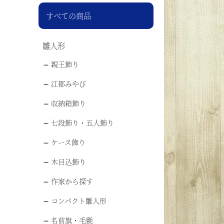
すべての商品
雛人形
親王飾り
江都みやび
収納箱飾り
七段飾り・五人飾り
ケース飾り
木目込飾り
作家から探す
コンパクト雛人形
名前旗・毛氈