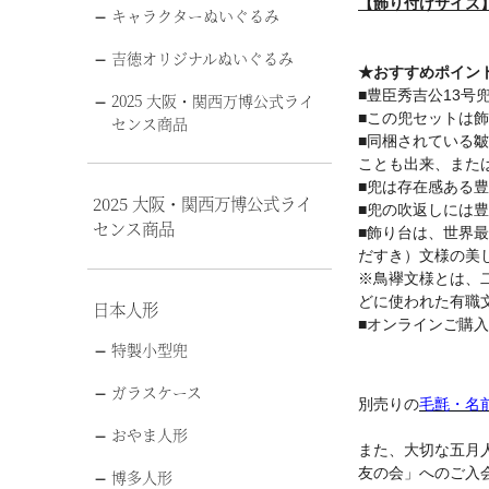
【飾り付けサイズ】幅
キャラクターぬいぐるみ
吉徳オリジナルぬいぐるみ
★おすすめポイン
■豊臣秀吉公13号
2025 大阪・関西万博公式ライ
■この兜セットは
センス商品
■同梱されている
ことも出来、また
■兜は存在感ある
2025 大阪・関西万博公式ライ
■兜の吹返しには
センス商品
■飾り台は、世界
だすき）文様の美
※鳥襷文様とは、
どに使われた有職
日本人形
■オンラインご購
特製小型兜
ガラスケース
別売りの
毛氈・名
おやま人形
また、大切な五月
友の会」へのご入
博多人形