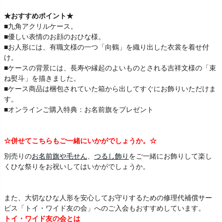
★おすすめポイント★
■九角アクリルケース。
■優しい表情のお顔のおひな様。
■お人形には、有職文様の一つ「向鶴」を織り出した衣裳を着せ付
け。
■ケースの背景には、長寿や縁起のよいものとされる吉祥文様の「束
ね熨斗」を描きました。
■ケース商品は梱包されていた箱から出してすぐにお飾りいただけま
す。
■オンラインご購入特典：お名前旗をプレゼント
☆併せてこちらもご一緒にいかがでしょうか。☆
別売りの
お名前旗や毛せん
、
つるし飾り
をご一緒にお飾りして楽し
くひな祭りをお祝いしてはいかがでしょうか。
また、大切なひな人形を安心してお守りするための修理代補償サー
ビス「トイ・ワイド友の会」へのご入会もおすすめしています。
トイ・ワイド友の会とは