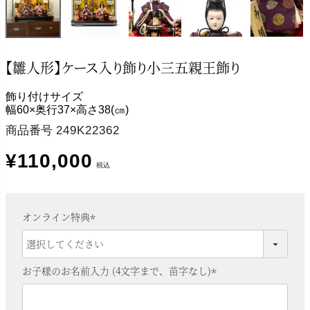
【雛人形】ケース入り飾り小三五親王飾り
飾り付けサイズ
幅60×奥行37×高さ38(㎝)
商品番号
249K22362
¥
110,000
税込
オンライン特典
(
必
須
お子様のお名前入力 (4文字まで、苗字なし)
)
(
必