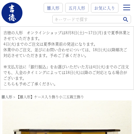
雛人形
五月人形
お気に入り
吉徳の人形 オンラインショップは8月8日(土)～17日(月)まで夏季休業と
させていただきます。
4日(火)までのご注文は夏季休業前の発送になります。
休業中のご注文、並びにお問い合わせについては、18日(火)以降順次ご
対応させていただきます。予めご了承ください。
※支払方法に「銀行振込」をお選びいただいた方は4日(火)までのご注文
でも、入金のタイミングによっては18日(火)以降のご対応となる場合が
ございます。
こちらも予めご了承ください。
雛人形
【雛人形】ケース入り飾り小三五親王飾り