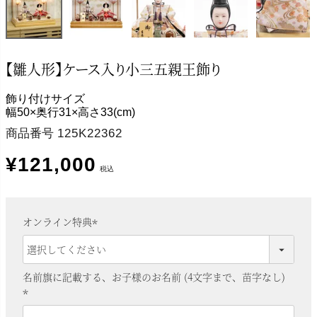
【雛人形】ケース入り小三五親王飾り
飾り付けサイズ
幅50×奥行31×高さ33(cm)
商品番号
125K22362
¥
121,000
税込
オンライン特典
(
必
須
名前旗に記載する、お子様のお名前 (4文字まで、苗字なし)
)
(