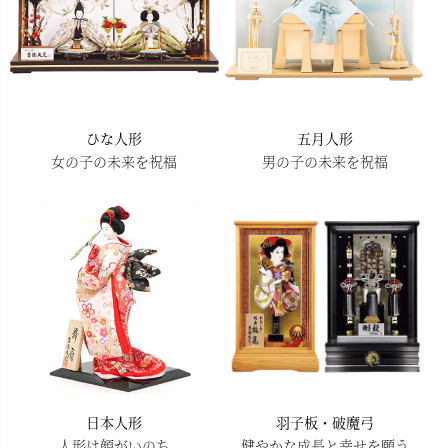
ひな人形
五月人形
女の子の未来を祝福
男の子の未来を祝福
日本人形
羽子板・破魔弓
人形は顔がいのち
健やかな成長と幸せを願う