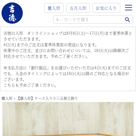
雛人形
五月人形
お気に入り
吉徳の人形 オンラインショップは8月8日(土)～17日(月)まで夏季休業と
させていただきます。
4日(火)までのご注文は夏季休業前の発送になります。
休業中のご注文、並びにお問い合わせについては、18日(火)以降順次ご
対応させていただきます。予めご了承ください。
※支払方法に「銀行振込」をお選びいただいた方は4日(火)までのご注文
でも、入金のタイミングによっては18日(火)以降のご対応となる場合が
ございます。
こちらも予めご了承ください。
雛人形
【雛人形】ケース入り小三五親王飾り