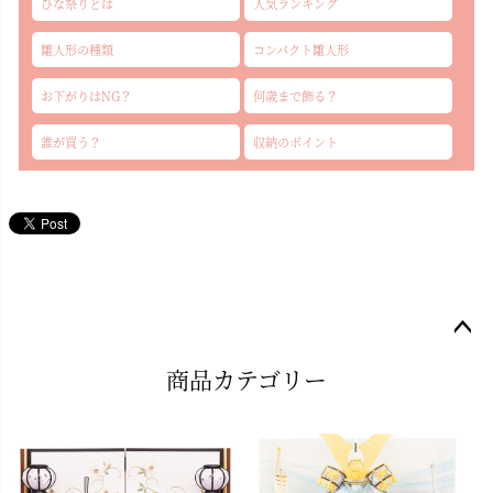
ひな祭りとは
人気ランキング
雛人形の種類
コンパクト雛人形
お下がりはNG？
何歳まで飾る？
誰が買う？
収納のポイント
ペー
商品カテゴリー
ジト
ップ
へ