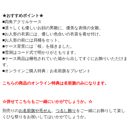
★おすすめポイント★
■四角アクリルケース
■凛々しくも優しいお顔の男雛に、優美な表情の女雛。
■お人形の衣裳には、優しい色合いの衣裳を着せ付け。
■お人形の前には貝桶をセット。
■ケース背景には「桜」を描きました。
■雪洞はコード式で明かりがともります。
■ケース商品は梱包されていた箱から出してすぐにお飾りいただけま
す。
■オンラインご購入特典：お名前旗をプレゼント
こちらの商品のオンライン特典は名前旗のみになります。
☆併せてこちらもご一緒にいかがでしょうか。☆
別売りの
お名前旗や毛せん
、
つるし飾り
をご一緒にお飾りして楽し
くひな祭りをお祝いしてはいかがでしょうか。