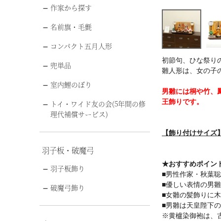
作家から探す
名前旗・毛氈
コンパクト五月人形
初節句、ひな祭り
兜単品
雛人形は、女の子
室内鯉のぼり
男雛には桐や竹、
王飾りです。
トイ・ワイド友の会(5年間の修
理代補償サービス)
【飾り付けサイズ】幅
羽子板・破魔弓
★おすすめポイン
羽子板飾り
■男性作家・秋葉
■優しい表情の男
破魔弓飾り
■女雛の髪飾りに
■男雛は天皇陛下の
※黄櫨染御袍は、