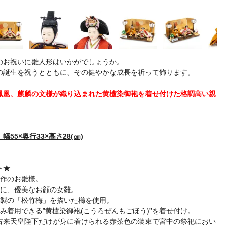
のお祝いに雛人形はいかがでしょうか。
の誕生を祝うとともに、その健やかな成長を祈って飾ります。
鳳凰、麒麟の文様が織り込まれた黄櫨染御袍を着せ付けた格調高い親
55×奥行33×高さ28(㎝)
ト★
聡作のお雛様。
雛に、優美なお顔の女雛。
木製の「松竹梅」を描いた櫛を使用。
み着用できる”黄櫨染御袍(こうろぜんもごほう)”を着せ付け。
古来天皇陛下だけが身に着けられる赤茶色の装束で宮中の祭祀におい