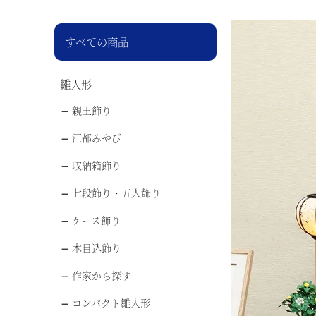
すべての商品
雛人形
親王飾り
江都みやび
収納箱飾り
七段飾り・五人飾り
ケース飾り
木目込飾り
作家から探す
コンパクト雛人形