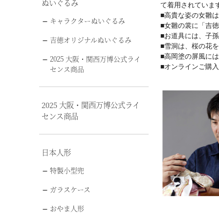
ぬいぐるみ
て着用されていま
■高貴な姿の女雛
キャラクターぬいぐるみ
■女雛の裳に「吉
■お道具には、子
吉徳オリジナルぬいぐるみ
■雪洞は、桜の花
■高岡塗の屏風に
2025 大阪・関西万博公式ライ
■オンラインご購
センス商品
2025 大阪・関西万博公式ライ
センス商品
日本人形
特製小型兜
ガラスケース
おやま人形