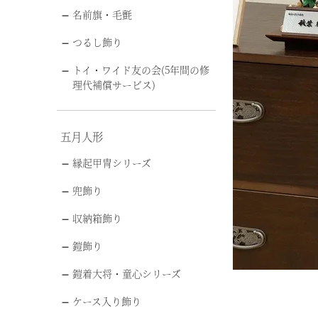
名前旗・毛氈
つるし飾り
トイ・ワイド友の会(5年間の修
理代補償サービス)
五月人形
縁起甲冑シリーズ
兜飾り
収納箱飾り
鎧飾り
鎧着大将・童心シリーズ
ケース入り飾り