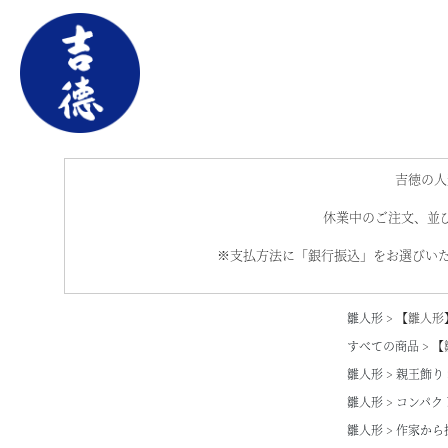
吉徳の人
休業中のご注文、並び
※支払方法に「銀行振込」をお選びいた
雛人形
【雛人形
すべての商品
【
雛人形
親王飾り
雛人形
コンパク
雛人形
作家から