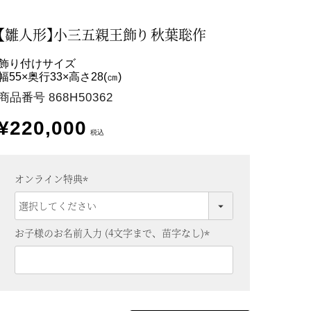
【雛人形】小三五親王飾り 秋葉聡作
飾り付けサイズ
幅55×奥行33×高さ28(㎝)
商品番号
868H50362
¥
220,000
税込
オンライン特典
(
必
須
お子様のお名前入力 (4文字まで、苗字なし)
)
(
必
須
)