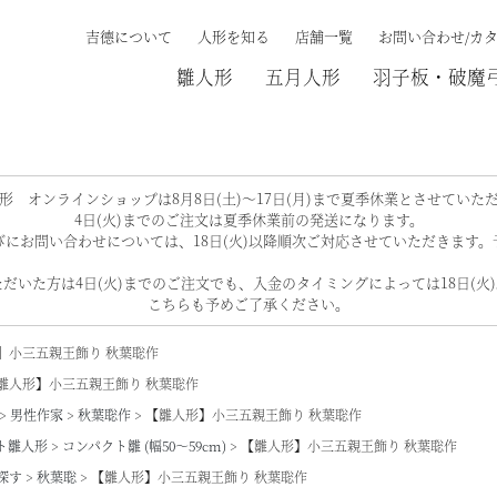
吉德について
人形を知る
店舗一覧
お問い合わせ/カ
雛人形
五月人形
羽子板・破魔
検索する
形 オンラインショップは8月8日(土)～17日(月)まで夏季休業とさせていた
4日(火)までのご注文は夏季休業前の発送になります。
にお問い合わせについては、18日(火)以降順次ご対応させていただきます
だいた方は4日(火)までのご注文でも、入金のタイミングによっては18日(火
こちらも予めご了承ください。
】小三五親王飾り 秋葉聡作
雛人形】小三五親王飾り 秋葉聡作
男性作家
秋葉聡作
【雛人形】小三五親王飾り 秋葉聡作
ト雛人形
コンパクト雛 (幅50～59cm)
【雛人形】小三五親王飾り 秋葉聡作
探す
秋葉聡
【雛人形】小三五親王飾り 秋葉聡作