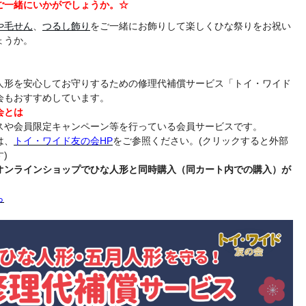
ご一緒にいかがでしょうか。☆
や毛せん
、
つるし飾り
をご一緒にお飾りして楽しくひな祭りをお祝い
ょうか。
人形を安心してお守りするための修理代補償サービス「トイ・ワイド
会もおすすめしています。
会とは
スや会員限定キャンペーン等を行っている会員サービスです。
は、
トイ・ワイド友の会HP
をご参照ください。(クリックすると外部
)
オンラインショップでひな人形と同時購入（同カート内での購入）が
ら