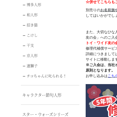
☆併せてこちらも
博多人形
別売りの
お名前旗
和人形
してはいかがでし
招き猫
また、大切なひな
こけし
友の会」へのご入
トイ・ワイド友の
干支
修理代補償サービ
詳細につきまして
京人形
サイトに移動します
※ご入会は、当社
連獅子
原則となります。
チコちゃんに叱られる！
お申し込みは
こち
キャラクター節句人形
スター・ウォーズシリーズ