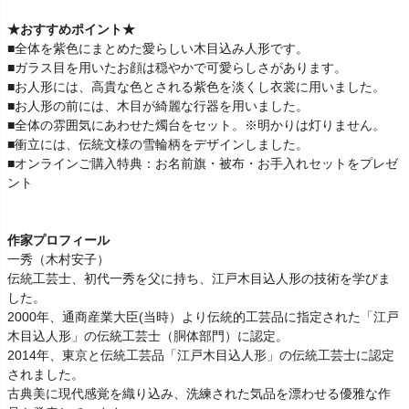
★おすすめポイント★
■全体を紫色にまとめた愛らしい木目込み人形です。
■ガラス目を用いたお顔は穏やかで可愛らしさがあります。
■お人形には、高貴な色とされる紫色を淡くし衣裳に用いました。
■お人形の前には、木目が綺麗な行器を用いました。
■全体の雰囲気にあわせた燭台をセット。※明かりは灯りません。
■衝立には、伝統文様の雪輪柄をデザインしました。
■オンラインご購入特典：お名前旗・被布・お手入れセットをプレゼ
ント
作家プロフィール
一秀（木村安子）
伝統工芸士、初代一秀を父に持ち、江戸木目込人形の技術を学びま
した。
2000年、通商産業大臣(当時）より伝統的工芸品に指定された「江戸
木目込人形」の伝統工芸士（胴体部門）に認定。
2014年、東京と伝統工芸品「江戸木目込人形」の伝統工芸士に認定
されました。
古典美に現代感覚を織り込み、洗練された気品を漂わせる優雅な作