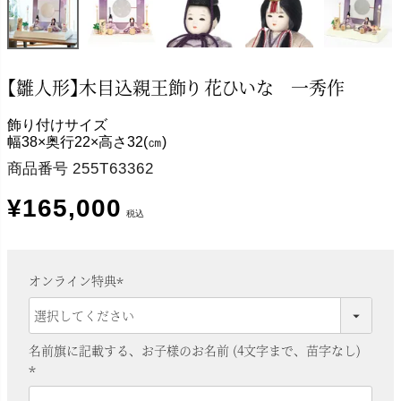
【雛人形】木目込親王飾り 花ひいな 一秀作
飾り付けサイズ
幅38×奥行22×高さ32(㎝)
商品番号
255T63362
¥
165,000
税込
オンライン特典
(
必
須
名前旗に記載する、お子様のお名前 (4文字まで、苗字なし)
)
(