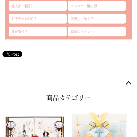
雛人形の種類
コンパクト雛人形
お下がりはNG？
何歳まで飾る？
誰が買う？
収納のポイント
ペー
商品カテゴリー
ジト
ップ
へ