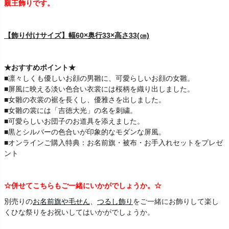
親王飾りです。
【飾り付けサイズ】幅60×奥行33×高さ33(㎝)
★おすすめポイント★
■凛々しくも優しいお顔の男雛に、可愛らしいお顔の女雛。
■屏風に映える淡い色合い衣裳には桜柄を織り出しました。
■女雛の衣裳の裾を長くし、優雅さを出しました。
■女雛の裳には「吉徳大光」の名を刺繍。
■可愛らしいお団子のお道具を添えました。
■黒とシルバーの色合いが印象的なモダンな屏風。
■オンラインご購入特典：お名前旗・被布・お手入れセットをプレゼ
ント
☆併せてこちらもご一緒にいかがでしょうか。☆
別売りの
お名前旗や毛せん
、
つるし飾り
をご一緒にお飾りして楽し
くひな祭りをお祝いしてはいかがでしょうか。