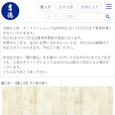
雛人形
五月人形
お気に入り
吉徳の人形 オンラインショップは8月8日(土)～17日(月)まで夏季休業と
させていただきます。
4日(火)までのご注文は夏季休業前の発送になります。
休業中のご注文、並びにお問い合わせについては、18日(火)以降順次ご
対応させていただきます。予めご了承ください。
※支払方法に「銀行振込」をお選びいただいた方は4日(火)までのご注文
でも、入金のタイミングによっては18日(火)以降のご対応となる場合が
ございます。
こちらも予めご了承ください。
雛人形
【雛人形】芥子親王飾り