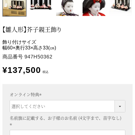
【雛人形】芥子親王飾り
飾り付けサイズ
幅60×奥行33×高さ33(㎝)
商品番号
947H50362
¥
137,500
税込
オンライン特典
(
必
須
名前旗に記載する、お子様のお名前 (4文字まで、苗字なし)
)
(