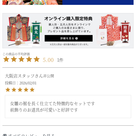
5.00
1
大阪店スタッフ
非公開
投稿日
2026/02/01
女雛の裾を長く仕立てた特徴的なセットです

前飾りのお道具が可愛いと好評です
すべてのレビューを見る